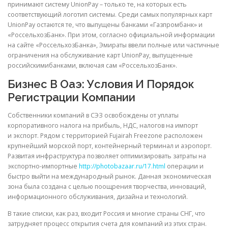
принимают систему UnionPay – только те, на которых есть
соответствующий логотип системы. Среди самых популярных карт
UnionPay остаются те, что выпущены банками «Газпромбанк» и
«РоссельхозБанк». При этом, согласно официальной информации
на сайте «РоссельхозБанка», Эмираты ввели полные или частичные
ограничения на обслуживание карт UnionPay, выпущенные
российскимибанками, включая сам «РоссельхозБанк».
Бизнес В Оаэ: Условия И Порядок
Регистрации Компании
Собственники компаний в СЭЗ освобождены от уплаты
корпоративного налога на прибыль, НДС, налогов на импорт
и экспорт. Рядом с территорией Fujairah Freezone расположен
крупнейший морской порт, контейнерный терминал и аэропорт.
Развитая инфраструктура позволяет оптимизировать затраты на
экспортно-импортные
http://photobazaar.ru/17.html
операции и
быстро выйти на международный рынок. Данная экономическая
зона была создана с целью поощрения творчества, инноваций,
информационного обслуживания, дизайна и технологий.
В такие списки, как раз, входит Россия и многие страны СНГ, что
затрудняет процесс открытия счета для компаний из этих стран.