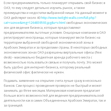
Если предприниматель только планирует открывать свой бизнес в
ОАЭ, то ему следует детально изучить рынок, а также
преимущества и недостатки выбранной ниши. На данный момент в
ОАЭ действуют около 40
http://www.twilight-walls.com/full.php?
cat=raznoe&img=1264859593.jpg&v=v.html
свободных экономических
зон для ведения бизнеса, которые предоставляют
предпринимателям льготные условия. Оншорные компании в ОАЭ
регистрируют иностранцы, которые планируют вести бизнес на
территории выбранной свободной экономической зоны в
Арабских Эмиратах и за пределами страны. В некоторых свободных
экономических зонах ОАЭ разрешены виртуальные офисы (flexi
desk) – максимально бюджетная аренда рабочего места с
возможностью пользоваться связью и получать почту. Это может
быть удобно для интернет-бизнеса, которому реальный
физический офис фактически не нужен.
Подавать заявление на открытие счета лучше сразу в несколько
банков. Сам процесс проведения проверок не быстрый и может
занимать до three месяцев. Материковая компания предлагает
больше всего возможностей для ведения предпринимательской
деятельности как в самих Объединенных Арабских Эмиратах, так и
за границей.