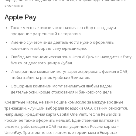
компания.
Apple Pay
Также местные власти часто назначают сбор на выдачу и
продление разрешений на торговлю.
Именно с учетом вида деятельности нужно оформлять
лицензию и выбирать саму юрисдикцию.
Свободная экономическая зона Umm Al Quwain находится в forty
five км от делового центра Дубая.
Иностранные компании могут зарегистрировать филиал в ОАЭ,
чтобы выйти на рынок Арабских Эмиратов.
Офшорные компании могут заниматься любым видом
деятельности, кроме страхования и банковского дела.
Кредитные карты, не взимающие комиссию за международные
транзакции, – лучший выбордля поездок в ОАЭ. К таким относится,
например, кредитная карта Capital One VentureOne Rewards (в
России ее также оформить нельзя). Единственная платежная
система, работающая в ОАЭ на выпущенных в России картах –
UnionPay. При этом не все платежные терминалы в Эмиратах