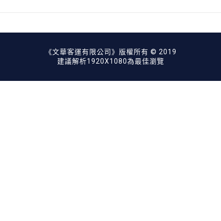
《文華客運有限公司》版權所有 © 2019
建議解析1920X1080為最佳瀏覽