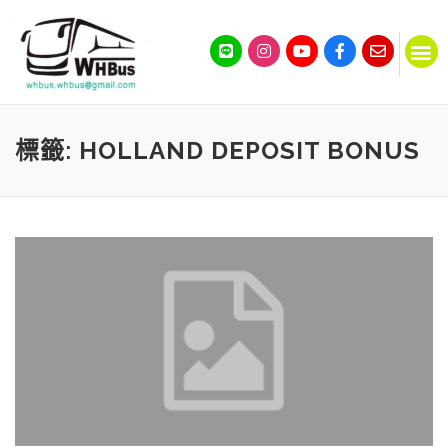
標籤:
HOLLAND DEPOSIT BONUS