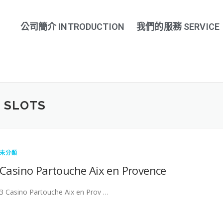
公司簡介 INTRODUCTION
我們的服務 SERVICE
T SLOTS
未分類
Casino Partouche Aix en Provence
З Casino Partouche Aix en Prov …