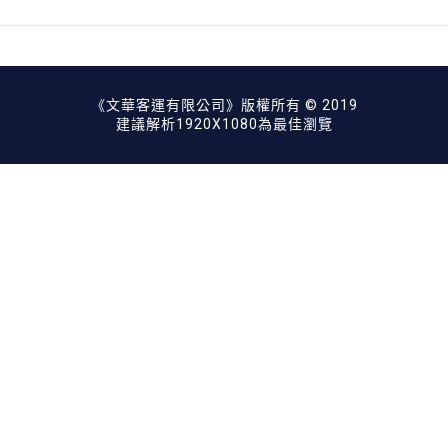
《文華客運有限公司》版權所有 © 2019
建議解析1920X1080為最佳瀏覽