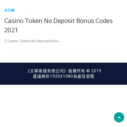
未分類
Casino Token No Deposit Bonus Codes
2021
З Casino Token No Deposit Bonu …
《文華客運有限公司》版權所有 © 2019
建議解析1920X1080為最佳瀏覽