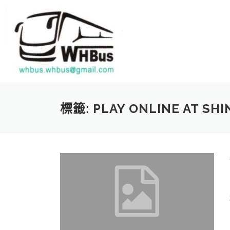
標籤:
PLAY ONLINE AT SH