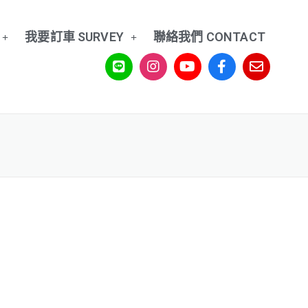
我要訂車 SURVEY
聯絡我們 CONTACT