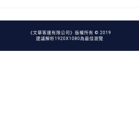
《文華客運有限公司》版權所有 © 2019
建議解析1920X1080為最佳瀏覽