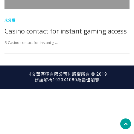
未分類
Casino contact for instant gaming access
З Casino contact for instant g …
《文華客運有限公司》版權所有 © 2019
建議解析1920X1080為最佳瀏覽