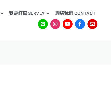
我要訂車 SURVEY
聯絡我們 CONTACT