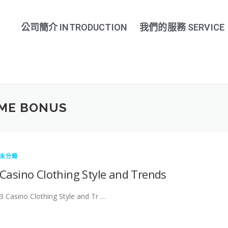
公司簡介 INTRODUCTION
我們的服務 SERVICE
ME BONUS
未分類
Casino Clothing Style and Trends
З Casino Clothing Style and Tr …