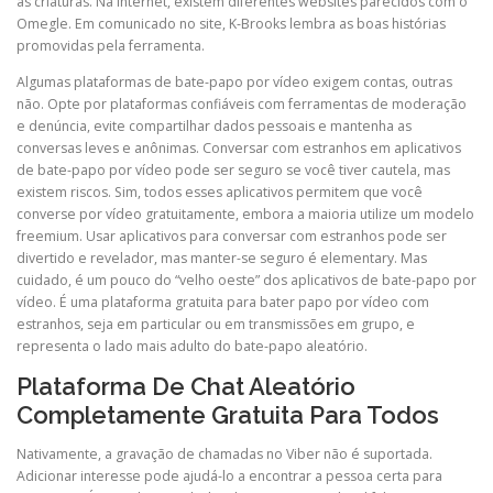
as criaturas. Na Internet, existem diferentes websites parecidos com o
Omegle. Em comunicado no site, K-Brooks lembra as boas histórias
promovidas pela ferramenta.
Algumas plataformas de bate-papo por vídeo exigem contas, outras
não. Opte por plataformas confiáveis ​​com ferramentas de moderação
e denúncia, evite compartilhar dados pessoais e mantenha as
conversas leves e anônimas. Conversar com estranhos em aplicativos
de bate-papo por vídeo pode ser seguro se você tiver cautela, mas
existem riscos. Sim, todos esses aplicativos permitem que você
converse por vídeo gratuitamente, embora a maioria utilize um modelo
freemium. Usar aplicativos para conversar com estranhos pode ser
divertido e revelador, mas manter-se seguro é elementary. Mas
cuidado, é um pouco do “velho oeste” dos aplicativos de bate-papo por
vídeo. É uma plataforma gratuita para bater papo por vídeo com
estranhos, seja em particular ou em transmissões em grupo, e
representa o lado mais adulto do bate-papo aleatório.
Plataforma De Chat Aleatório
Completamente Gratuita Para Todos
Nativamente, a gravação de chamadas no Viber não é suportada.
Adicionar interesse pode ajudá-lo a encontrar a pessoa certa para