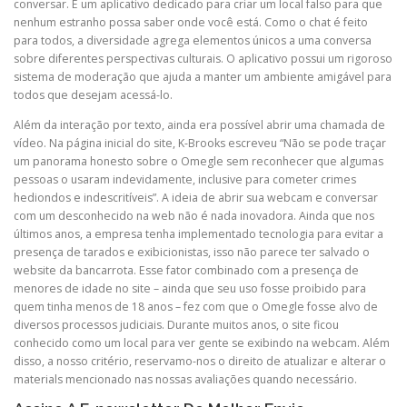
conversar. É um aplicativo dedicado para criar um local falso para que
nenhum estranho possa saber onde você está. Como o chat é feito
para todos, a diversidade agrega elementos únicos a uma conversa
sobre diferentes perspectivas culturais. O aplicativo possui um rigoroso
sistema de moderação que ajuda a manter um ambiente amigável para
todos que desejam acessá-lo.
Além da interação por texto, ainda era possível abrir uma chamada de
vídeo. Na página inicial do site, K-Brooks escreveu “Não se pode traçar
um panorama honesto sobre o Omegle sem reconhecer que algumas
pessoas o usaram indevidamente, inclusive para cometer crimes
hediondos e indescritíveis”. A ideia de abrir sua webcam e conversar
com um desconhecido na web não é nada inovadora. Ainda que nos
últimos anos, a empresa tenha implementado tecnologia para evitar a
presença de tarados e exibicionistas, isso não parece ter salvado o
website da bancarrota. Esse fator combinado com a presença de
menores de idade no site – ainda que seu uso fosse proibido para
quem tinha menos de 18 anos – fez com que o Omegle fosse alvo de
diversos processos judiciais. Durante muitos anos, o site ficou
conhecido como um local para ver gente se exibindo na webcam. Além
disso, a nosso critério, reservamo-nos o direito de atualizar e alterar o
materials mencionado nas nossas avaliações quando necessário.