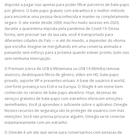
disposto a pagar isso apenas para poder filtrar parceiros de bate-papo
por gênero. O bate-papo gratuito com estranhos é o melhor método
para encontrar uma pessoa desconhecida e manter-se completamente
seguro. O site existe desde 2009, mas fez muito sucesso em 2020,
durante a quarentena imposta pela pandemia de Covid-19. Dessa
forma, sem precisar sair da sua sala, você é transportado para
diferentes cidades do País — e até do mundo, a depender do idioma
que escolha. Imagine-se mergulhando em uma conversa animada e
passando sem esforço para a próxima quando estiver pronto, tudo isso
sem nenhuma interrupção.
O Premium (cerca de US$ 6.99/semana ou US$ 19.99/mês) remove
anúncios, desbloqueia filtros de gênero, vídeo em HD, bate-papo
privado, suporte VIP e presentes virtuais. A base de usuários é world,
com forte presença nos EUA e na Europa. O Shagle é um nome bem
conhecido no cenário de bate-papo aleatório. Hoje, dezenas de
serviços gratuitos de bate-papo com estranhos oferecem emoções
semelhantes. Você já aprendeu o suficiente sobre o aplicativo Omegle.
Nossos recursos de segurança vão te proteger de usuários com más
intenções. Você não precisa procurar alguém, Omegla vai te conectar
instantaneamente com um estranho.
O Omegle é um site que serve para conversarmos com pessoas de