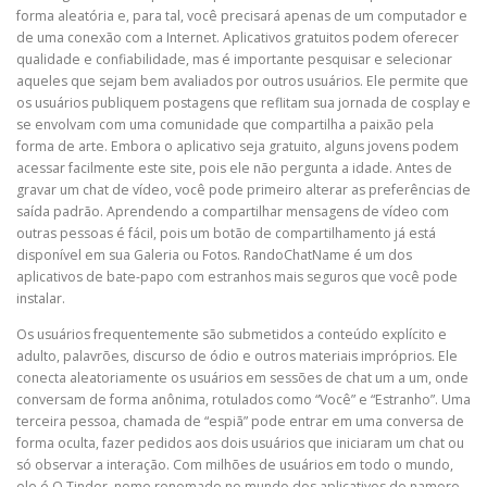
forma aleatória e, para tal, você precisará apenas de um computador e
de uma conexão com a Internet. Aplicativos gratuitos podem oferecer
qualidade e confiabilidade, mas é importante pesquisar e selecionar
aqueles que sejam bem avaliados por outros usuários. Ele permite que
os usuários publiquem postagens que reflitam sua jornada de cosplay e
se envolvam com uma comunidade que compartilha a paixão pela
forma de arte. Embora o aplicativo seja gratuito, alguns jovens podem
acessar facilmente este site, pois ele não pergunta a idade. Antes de
gravar um chat de vídeo, você pode primeiro alterar as preferências de
saída padrão. Aprendendo a compartilhar mensagens de vídeo com
outras pessoas é fácil, pois um botão de compartilhamento já está
disponível em sua Galeria ou Fotos. RandoChatName é um dos
aplicativos de bate-papo com estranhos mais seguros que você pode
instalar.
Os usuários frequentemente são submetidos a conteúdo explícito e
adulto, palavrões, discurso de ódio e outros materiais impróprios. Ele
conecta aleatoriamente os usuários em sessões de chat um a um, onde
conversam de forma anônima, rotulados como “Você” e “Estranho”. Uma
terceira pessoa, chamada de “espiã” pode entrar em uma conversa de
forma oculta, fazer pedidos aos dois usuários que iniciaram um chat ou
só observar a interação. Com milhões de usuários em todo o mundo,
ele é O Tinder, nome renomado no mundo dos aplicativos de namoro,