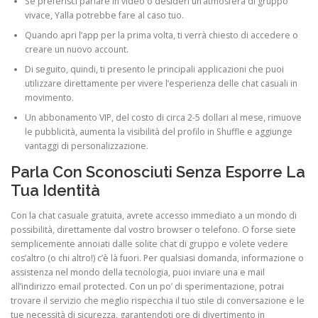
Se preferisci parlare in video o desideri un’atmosfera di gruppo
vivace, Yalla potrebbe fare al caso tuo.
Quando apri l’app per la prima volta, ti verrà chiesto di accedere o
creare un nuovo account.
Di seguito, quindi, ti presento le principali applicazioni che puoi
utilizzare direttamente per vivere l’esperienza delle chat casuali in
movimento.
Un abbonamento VIP, del costo di circa 2-5 dollari al mese, rimuove
le pubblicità, aumenta la visibilità del profilo in Shuffle e aggiunge
vantaggi di personalizzazione.
Parla Con Sconosciuti Senza Esporre La
Tua Identità
Con la chat casuale gratuita, avrete accesso immediato a un mondo di
possibilità, direttamente dal vostro browser o telefono. O forse siete
semplicemente annoiati dalle solite chat di gruppo e volete vedere
cos’altro (o chi altro!) c’è là fuori. Per qualsiasi domanda, informazione o
assistenza nel mondo della tecnologia, puoi inviare una e mail
all’indirizzo email protected. Con un po’ di sperimentazione, potrai
trovare il servizio che meglio rispecchia il tuo stile di conversazione e le
tue necessità di sicurezza, garantendoti ore di divertimento in