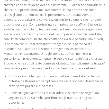
Successivamente, potrai chattare solo con studenti universitari. Vuoi
chattare con altri studenti della tua università? Puoi anche condividere la
chat sul tuo profilo social ma, ovviamente, è una operazione che ti
sconsigliamo per non violare la privateness di nessuno. Advert
esempio, puoi salvare le conversazioni migliori o quelle che non vuoi
proprio perdere. Come potrai intuire, il primo serve affinché tu voglia
avviare una chat soltanto testuale mentre il secondo se tu voglia usare
anche la webcam e il microfono del tuo PC per una chat multimediale,
con filmati compresi. Tu che stai chattando avrai lo pseudonimo di ‘You‘,
la persona con cui stai chattando ‘Stranger‘ e, se la persona si è
disconnessa, ti apparirà la scritta ‘Stranger has disconnected’.
Mantenere in esecuzione Omegle, nello specifico, “non � pi�
sostenibile, n� economicamente n� psicologicamente”, ha dichiarato
Brooks, che ha sottolineato come sia diventato “semplicemente troppo”
combattere per impedire advert alcuni utenti di abusare del servizio.
Con Free Cam Chat, puoi iniziare a chattare immediatamente con
l’interfaccia BazooCam semplicemente cliccando sul pulsante “inizia
chat” senza pagare alcuna tassa.
Come su ogni piattaforma di chat video, ci sono molte regole da
seguire su Free Cam Chat per fornire agli utenti una migliore
esperienza.