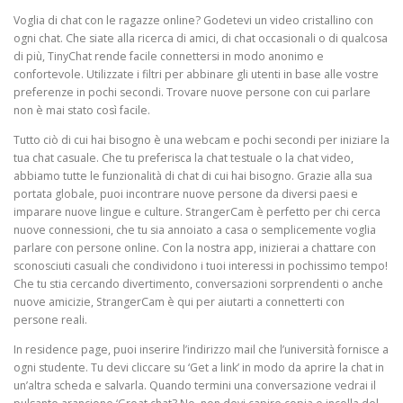
Voglia di chat con le ragazze online? Godetevi un video cristallino con
ogni chat. Che siate alla ricerca di amici, di chat occasionali o di qualcosa
di più, TinyChat rende facile connettersi in modo anonimo e
confortevole. Utilizzate i filtri per abbinare gli utenti in base alle vostre
preferenze in pochi secondi. Trovare nuove persone con cui parlare
non è mai stato così facile.
Tutto ciò di cui hai bisogno è una webcam e pochi secondi per iniziare la
tua chat casuale. Che tu preferisca la chat testuale o la chat video,
abbiamo tutte le funzionalità di chat di cui hai bisogno. Grazie alla sua
portata globale, puoi incontrare nuove persone da diversi paesi e
imparare nuove lingue e culture. StrangerCam è perfetto per chi cerca
nuove connessioni, che tu sia annoiato a casa o semplicemente voglia
parlare con persone online. Con la nostra app, inizierai a chattare con
sconosciuti casuali che condividono i tuoi interessi in pochissimo tempo!
Che tu stia cercando divertimento, conversazioni sorprendenti o anche
nuove amicizie, StrangerCam è qui per aiutarti a connetterti con
persone reali.
In residence page, puoi inserire l’indirizzo mail che l’università fornisce a
ogni studente. Tu devi cliccare su ‘Get a link’ in modo da aprire la chat in
un’altra scheda e salvarla. Quando termini una conversazione vedrai il