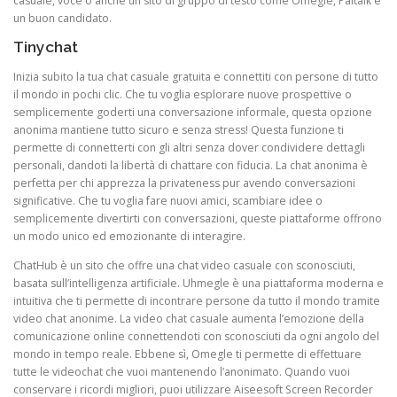
casuale, voce o anche un sito di gruppo di testo come Omegle, Paltalk è
un buon candidato.
Tinychat
Inizia subito la tua chat casuale gratuita e connettiti con persone di tutto
il mondo in pochi clic. Che tu voglia esplorare nuove prospettive o
semplicemente goderti una conversazione informale, questa opzione
anonima mantiene tutto sicuro e senza stress! Questa funzione ti
permette di connetterti con gli altri senza dover condividere dettagli
personali, dandoti la libertà di chattare con fiducia. La chat anonima è
perfetta per chi apprezza la privateness pur avendo conversazioni
significative. Che tu voglia fare nuovi amici, scambiare idee o
semplicemente divertirti con conversazioni, queste piattaforme offrono
un modo unico ed emozionante di interagire.
ChatHub è un sito che offre una chat video casuale con sconosciuti,
basata sull’intelligenza artificiale. Uhmegle è una piattaforma moderna e
intuitiva che ti permette di incontrare persone da tutto il mondo tramite
video chat anonime. La video chat casuale aumenta l’emozione della
comunicazione online connettendoti con sconosciuti da ogni angolo del
mondo in tempo reale. Ebbene sì, Omegle ti permette di effettuare
tutte le videochat che vuoi mantenendo l’anonimato. Quando vuoi
conservare i ricordi migliori, puoi utilizzare Aiseesoft Screen Recorder