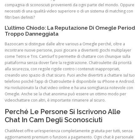
compagnia di sconosciuti provenienti da ogni parte del mondo. Oppure
necessiti di una qualità video superiore o di un sistema di matching con
filtri ben definiti?
L’ultimo Chiodo: La Reputazione Di Omegle Period
Troppo Danneggiata
Bazoocam si distingue dalle altre various a Omegle perché, oltre a
incontrare nuove persone, puoi giocare a divertenti giochi multiplayer
come Tetris e Tris. CamSurf ti permette di chattare con chiunque sulla
piattaforma senza dover fare la registrazione. Chatroulette dà priorità
alla sicurezza, con regole rigide contro i contenuti inappropriati,
creando uno spazio di chat sicuro. Puoi anche divertirti a chattare sul tuo
telefono poiché l’app di Chatroulette è disponibile su iPhone e Android.
Ha rivoluzionato la chat video online e ha una somiglianza notevole con
Omegle. Anche se la chat anonima può essere un ottimo modo per
videochattare con altri, è importante rimanere al sicuro.
Perché Le Persone Si Iscrivono Alle
Chat In Cam Degli Sconosciuti
ChatiMeet offre un’esperienza completamente gratuita per tutti, senza
aggiornamenti premium o funzioni a pagamento. Ogni chat è personale