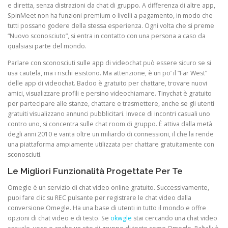
e diretta, senza distrazioni da chat di gruppo. A differenza di altre app,
SpinMeet non ha funzioni premium o livelli a pagamento, in modo che
tutti possano godere della stessa esperienza. Ogni volta che si preme
“Nuovo sconosciuto”, si entra in contatto con una persona a caso da
qualsiasi parte del mondo.
Parlare con sconosciuti sulle app di videochat può essere sicuro se si
usa cautela, ma i rischi esistono. Ma attenzione, è un po’ il “Far West”
delle app di videochat. Badoo è gratuito per chattare, trovare nuovi
amici, visualizzare profili e persino videochiamare. Tinychat è gratuito
per partecipare alle stanze, chattare e trasmettere, anche se gli utenti
gratuiti visualizzano annunci pubblicitari. Invece di incontri casuali uno
contro uno, si concentra sulle chat room di gruppo. È attiva dalla metà
degli anni 2010 e vanta oltre un miliardo di connessioni, il che la rende
una piattaforma ampiamente utilizzata per chattare gratuitamente con
sconosciuti.
Le Migliori Funzionalità Progettate Per Te
Omegle è un servizio di chat video online gratuito. Successivamente,
puoi fare clic su REC pulsante per registrare le chat video dalla
conversione Omegle. Ha una base di utenti in tutto il mondo e offre
opzioni di chat video e di testo. Se
okwgle
stai cercando una chat video