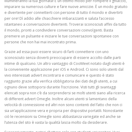
illumineranno la tua giornata! È un ottimo modo per rompere il ghiaccio,
imparare su numerous culture e fare nuove amicizie. È un modo gratuito
e divertente per connetterti con persone di tutto il mondo e divertirti
per ore! Dì addio alle chiacchiere imbarazzanti e saluta l’accesso
istantaneo a conversazioni divertenti. Troverai sconosciuti affini da tutto
il mondo, pronti a condividere conversazioni coinvolgenti. Basta
premere un pulsante e iniziare le tue conversazioni spontanee con
persone che non hai mai incontrato prima.
Grazie ad essa puoi essere sicuro di farti connettere con uno
sconosciuto senza doverti preoccupare di essere accolto dalle parti
intime di qualcuno. Un altro vantaggio di CooMeet notato dagli utenti è
la conveniente applicazione per iOS e Android. Ci sono solo utenti dal
vivo interessati advert incontrarsi e comunicare e questo è stato
raggiunto grazie alla verifica obbligatoria dei dati degli utenti, a cui
ognuno deve sottoporsi durante l’iscrizione. Visti tutti gli svantaggi
elencati sopra non c’è da sorprendersi se molti utenti siano alla ricerca
di different advert Omegle. Inoltre alcuni utenti si lamentano della
velocità di connessione ed altri non sono contenti del fatto che non ci
sia un’applicazione vera e propria per dispositivi portatili. Nonostante
ciò le recensioni su Omegle sono abbastanza variegate ed anche se
l’utenza del sito è vasta la qualità lascia molto da desiderare.