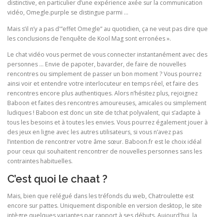
distinctive, en particulier d’une expérience axée sur la communication
vidéo, Omegle.purple se distingue parmi …
Mais s’il n’y a pas d'”effet Omegle” au quotidien, ça ne veut pas dire que
les conclusions de l’enquête de Kool Mag sont erronées ».
Le chat vidéo vous permet de vous connecter instantanément avec des
personnes … Envie de papoter, bavarder, de faire de nouvelles
rencontres ou simplement de passer un bon moment ? Vous pourrez
ainsi voir et entendre votre interlocuteur en temps réel, et faire des
rencontres encore plus authentiques. Alors n’hésitez plus, rejoignez
Baboon et faites des rencontres amoureuses, amicales ou simplement
ludiques ! Baboon est donc un site de tchat polyvalent, qui s’adapte à
tous les besoins et à toutes les envies. Vous pourrez également jouer à
des jeux en ligne avec les autres utilisateurs, si vous n’avez pas
l’intention de rencontrer votre âme sœur. Baboon.fr est le choix idéal
pour ceux qui souhaitent rencontrer de nouvelles personnes sans les
contraintes habituelles.
C’est quoi le chaat ?
Mais, bien que relégué dans les tréfonds du web, Chatroulette est
encore sur pattes. Uniquement disponible en version desktop, le site
intègre quelques variantes par rapport à ses débuts. Aujourd'hui, la