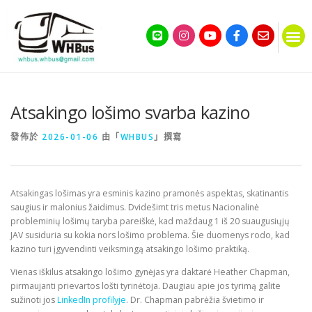
Atsakingo lošimo svarba kazino
發佈於
2026-01-06
由「
WHBUS
」撰寫
Atsakingas lošimas yra esminis kazino pramonės aspektas, skatinantis
saugius ir malonius žaidimus. Dvidešimt tris metus Nacionalinė
probleminių lošimų taryba pareiškė, kad maždaug 1 iš 20 suaugusiųjų
JAV susiduria su kokia nors lošimo problema. Šie duomenys rodo, kad
kazino turi įgyvendinti veiksmingą atsakingo lošimo praktiką.
Vienas iškilus atsakingo lošimo gynėjas yra daktarė Heather Chapman,
pirmaujanti prievartos lošti tyrinėtoja. Daugiau apie jos tyrimą galite
sužinoti jos
LinkedIn profilyje
. Dr. Chapman pabrėžia švietimo ir