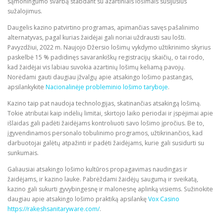
sąmoningumo svarbą stabdant su azartiniais lošimais susijusius
sužalojimus.
Daugelis kazino patvirtino programas, apimančias savęs pašalinimo
alternatyvas, pagal kurias žaidėjai gali noriai uždrausti sau lošti.
Pavyzdžiui, 2022 m. Naujojo Džersio lošimų vykdymo užtikrinimo skyrius
paskelbė 15 % padidinęs savarankiškų registracijų skaičių, o tai rodo,
kad žaidėjai vis labiau suvokia azartinių lošimų keliamą pavojų.
Norėdami gauti daugiau įžvalgų apie atsakingo lošimo pastangas,
apsilankykite
Nacionalinėje probleminio lošimo taryboje
.
Kazino taip pat naudoja technologijas, skatinančias atsakingą lošimą.
Tokie atributai kaip indėlių limitai, skirtojo laiko periodai ir įspėjimai apie
išlaidas gali padėti žaidėjams kontroliuoti savo lošimo įpročius. Be to,
įgyvendinamos personalo tobulinimo programos, užtikrinančios, kad
darbuotojai galėtų atpažinti ir padėti žaidėjams, kurie gali susidurti su
sunkumais.
Galiausiai atsakingo lošimo kultūros propagavimas naudingas ir
žaidėjams, ir kazino lauke. Pabrėždami žaidėjų saugumą ir sveikatą,
kazino gali sukurti gyvybingesnę ir malonesnę aplinką visiems. Sužinokite
daugiau apie atsakingo lošimo praktiką apsilankę
Vox Casino
https://rakeshsanitaryware.com/
.