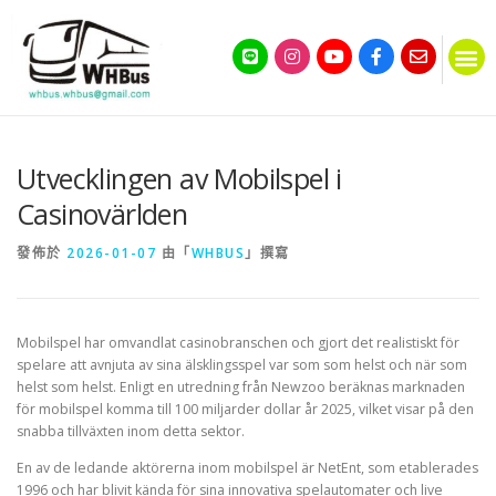
Utvecklingen av Mobilspel i
Casinovärlden
發佈於
2026-01-07
由「
WHBUS
」撰寫
Mobilspel har omvandlat casinobranschen och gjort det realistiskt för
spelare att avnjuta av sina älsklingsspel var som som helst och när som
helst som helst. Enligt en utredning från Newzoo beräknas marknaden
för mobilspel komma till 100 miljarder dollar år 2025, vilket visar på den
snabba tillväxten inom detta sektor.
En av de ledande aktörerna inom mobilspel är NetEnt, som etablerades
1996 och har blivit kända för sina innovativa spelautomater och live