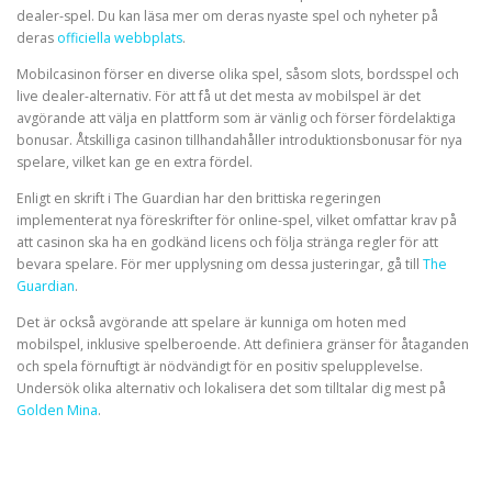
dealer-spel. Du kan läsa mer om deras nyaste spel och nyheter på
deras
officiella webbplats
.
Mobilcasinon förser en diverse olika spel, såsom slots, bordsspel och
live dealer-alternativ. För att få ut det mesta av mobilspel är det
avgörande att välja en plattform som är vänlig och förser fördelaktiga
bonusar. Åtskilliga casinon tillhandahåller introduktionsbonusar för nya
spelare, vilket kan ge en extra fördel.
Enligt en skrift i The Guardian har den brittiska regeringen
implementerat nya föreskrifter för online-spel, vilket omfattar krav på
att casinon ska ha en godkänd licens och följa stränga regler för att
bevara spelare. För mer upplysning om dessa justeringar, gå till
The
Guardian
.
Det är också avgörande att spelare är kunniga om hoten med
mobilspel, inklusive spelberoende. Att definiera gränser för åtaganden
och spela förnuftigt är nödvändigt för en positiv spelupplevelse.
Undersök olika alternativ och lokalisera det som tilltalar dig mest på
Golden Mina
.