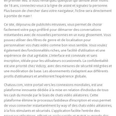
en premier lieu. Si vous remarquez quelqu’un qui semble avoir moins
de 18 ans, connectez-vous à la ligne de assist et signalez la personne.
Plus besoin de chercher dans votre navigateur, l’icône sera directement
à portée de main !
Ce site, dépourvu de publicités intrusives, vous permet de choisir
facilement votre pays préféré pour démarrer des conversations
instantanées avec de nouvelles personnes en un easy glissement. Vous
pouvez utiliser des filtres de genre et de localisation pour
personnaliser vos chats vidéo comme bon vous semble. Vous voulez
également des fonctionnalités riches, une facilité d’utilisation et une
expérience de chat agréable. L’interface est conviviale et sans
inscription, idéale pour les utilisateurs occasionnels. La confidentialité
est une priorité chez Vidizzy, avec des mesures de sécurité intégrées et
une modération de base. Les abonnements s’adaptent aux différents
profils d’utilisateurs et améliorent l’expérience globale.
Chatuss.com, votre portail vers les connexions mondiales, est une
plateforme innovante dédiée à la mise en relation d’individus de tous
les cash du monde par le biais de chats vidéo aléatoires. Cette
plateforme élimine le processus fastidieux d’inscription et vous permet
de vous connecter instantanément by way of des chats vidéo aléatoires,
à la fois stimulants et sécurisés. L’application facilite l’entrée des
nouveaux utilisateurs, offrant un accès rapide et gratuit au monde des