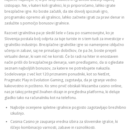
izstopajo. Ne, v kateri koli igralnici, ki jo priporočamo, lahko igrate
brezplačne igre. Ko boste začutili, da ste dovolj spoznali igro,
programsko opremo ali igralnico, lahko začnete igrati za pravi denar in
zaslužite s pomočjo bonusov igralnice.
Razcvet igralništva pa je sledil šele v času po osamosvojitvi, ko je
Slovenija postala bolj odprta za tuje turiste in s tem tudi za investicije v
igralniško industrijo. Brezplačne igralniške igre so namenjene izključno
učenju in zabavi, saj ne prinašajo dobičkov, če pa že, boste prejeli
virtualni denar, ki vam nič ne koristi. Če bi radi na hiter in enostaven
način prišli do brezplačnega denarja, vam predlagamo, da si ogledate
seznam najboljših bonusov, za katere ne potrebujete nakazila.
Sodelovanje z več kot 120 priznanimi ponudniki, kot so NetEnt,
Pragmatic Play in Evolution Gaming, zagotavlja, da je igranje vedno
kakovostno in pošteno. Ko smo prvič obiskali Wazamba casino online,
nas je takoj pritegnil živahen dizajn in pregledna platforma, ki deluje
gladko tako na računalniku kot na telefonu.
Najbolje ocenjene spletne igralnice pogosto zagotavljajo brezhibno
izkušnjo.
Casinia Casino je zaupanja vredna izbira za slovenske igralce, ki
iščejo kombinacijo varnosti, zabave in raznolikosti.