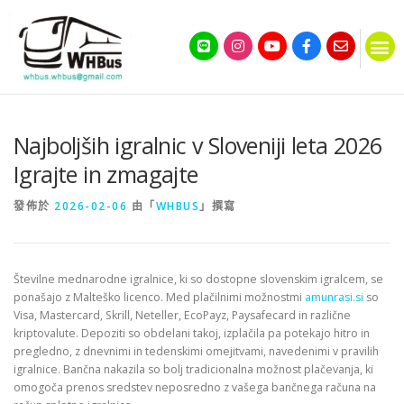
Najboljših igralnic v Sloveniji leta 2026
Igrajte in zmagajte
發佈於
2026-02-06
由「
WHBUS
」撰寫
Številne mednarodne igralnice, ki so dostopne slovenskim igralcem, se
ponašajo z Malteško licenco. Med plačilnimi možnostmi
amunrasi.si
so
Visa, Mastercard, Skrill, Neteller, EcoPayz, Paysafecard in različne
kriptovalute. Depoziti so obdelani takoj, izplačila pa potekajo hitro in
pregledno, z dnevnimi in tedenskimi omejitvami, navedenimi v pravilih
igralnice. Bančna nakazila so bolj tradicionalna možnost plačevanja, ki
omogoča prenos sredstev neposredno z vašega bančnega računa na