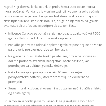
Največ 7 igralcev se lahko naenkrat pridruži mizi, zato boste morda
morali počakati. Vendar pa je v online casinojih vedno na voljo več miz
ter številne variacije Live Blackjack-a. Nekatere igralnice izstopajo po
hitrih izplačilih in velikodušnih bonusih, druge po izjemni zbirki igralnih
avtomatov ali profesionalni podpori ob vsakem času.
In licence Curaçao se ponaša z izjemno bogato zbirko več kot 7.500
iger vodilnih ponudnikov programske opreme.
Ponudba je odvisna od vsake spletne igralnice posebej, ne pozabite
pa preveriti pogojev uporabe teh bonusov.
Ne glede na to, ali iščete široko paleto iger, privlačne bonuse ali
odlično podporo strankam, na tej strani boste našli vse, kar
potrebujete za odlično igralniško doživetje.
Naše kasíno spolupracuje s viac ako 60 renomovanými
poskytovateľmi softvéru, ktorí reprezentujú špičku herného
priemyslu.
Seznam igralnic z bonusi, ocenami in podprtimi načini plačila si lahko
ogledate zgoraj.
Drugi močan kandidat je Bizzo Casino, ki se je uveljavil s svojo hitro
registracijo, širokim izborom slotov, vključno z raznolikimi igralnimi