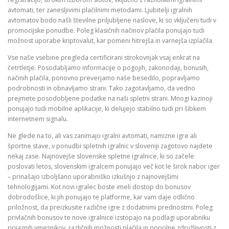
avtomati, ter zanesljivimi plačilnimi metodami. Ljubitelji igralnih
avtomatov bodo našli številne priljubljene naslove, ki so vključeni tudi v
promocijske ponudbe. Poleg klasičnih načinov plačila ponujajo tudi
možnost uporabe kriptovalut, kar pomeni hitrejša in varnejša izplačila.
Vse naše vsebine pregleda certificirani strokovnjak vsaj enkrat na
četrtletje. Posodabljamo informacije o pogojih, zakonodaji, bonusih,
načinih plačila, ponovno preverjamo naše besedilo, popravljamo
podrobnosti in obnavljamo strani. Tako zagotavljamo, da vedno
prejmete posodobljene podatke na naši spletni strani. Mnogi kazinoji
ponujajo tudi mobilne aplikacije, ki delujejo stabilno tudi pri šibkem
internetnem signalu.
Ne glede na to, ali vas zanimajo igralni avtomati, namizne igre ali
športne stave, v ponudbi spletnih igralnic v sloveniji zagotovo najdete
nekaj zase. Najnovejše slovenske spletne igralnice, ki so začele
poslovati letos, slovenskim igralcem ponujajo več kot le širok nabor iger
– prinašajo izboljšano uporabniško izkušnjo z najnovejšimi
tehnologijami. Kot novi igralec boste imeli dostop do bonusov
dobrodošlice, ki jih ponujajo te platforme, kar vam daje odlično
priložnost, da preizkusite različne igre z dodatnimi prednostmi. Poleg
privlačnih bonusov te nove igralnice izstopajo na podlagi uporabniku
prijaznih vmesnikov, različnih možnosti plačila in popolne združljivosti z