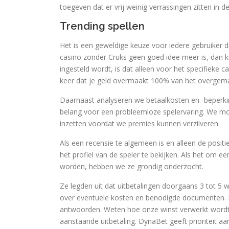
toegeven dat er vrij weinig verrassingen zitten in
Trending spellen
Het is een geweldige keuze voor iedere gebruiker di
casino zonder Cruks geen goed idee meer is, dan k
ingesteld wordt, is dat alleen voor het specifieke 
keer dat je geld overmaakt 100% van het overgema
Daarnaast analyseren we betaalkosten en -beperking
belang voor een probleemloze spelervaring. We 
inzetten voordat we premies kunnen verzilveren.
Als een recensie te algemeen is en alleen de positi
het profiel van de speler te bekijken. Als het om 
worden, hebben we ze grondig onderzocht.
Ze legden uit dat uitbetalingen doorgaans 3 tot 5 
over eventuele kosten en benodigde documenten. 
antwoorden. Weten hoe onze winst verwerkt wordt, i
aanstaande uitbetaling. DynaBet geeft prioriteit a