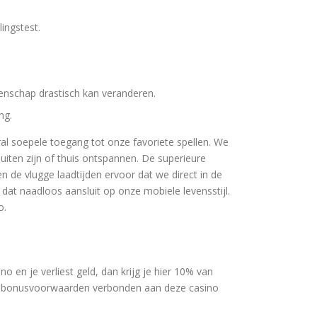
ingstest.
enschap drastisch kan veranderen.
ng.
al soepele toegang tot onze favoriete spellen. We
iten zijn of thuis ontspannen. De superieure
 de vlugge laadtijden ervoor dat we direct in de
at naadloos aansluit op onze mobiele levensstijl.
o.
o en je verliest geld, dan krijg je hier 10% van
geen bonusvoorwaarden verbonden aan deze casino