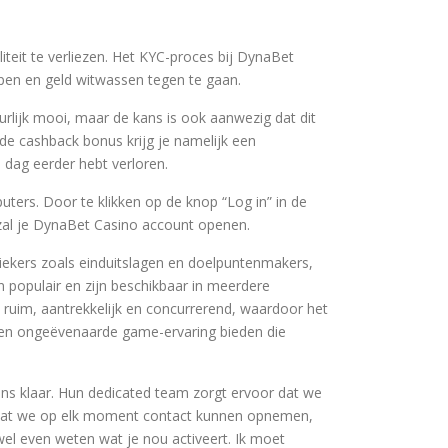
iteit te verliezen. Het KYC-proces bij DynaBet
ppen en geld witwassen tegen te gaan.
rlijk mooi, maar de kans is ook aanwezig dat dit
 de cashback bonus krijg je namelijk een
 dag eerder hebt verloren.
ters. Door te klikken op de knop “Log in” in de
t zal je DynaBet Casino account openen.
siekers zoals einduitslagen en doelpuntenmakers,
 populair en zijn beschikbaar in meerdere
 ruim, aantrekkelijk en concurrerend, waardoor het
een ongeëvenaarde game-ervaring bieden die
ns klaar. Hun dedicated team zorgt ervoor dat we
 dat we op elk moment contact kunnen opnemen,
wel even weten wat je nou activeert. Ik moet