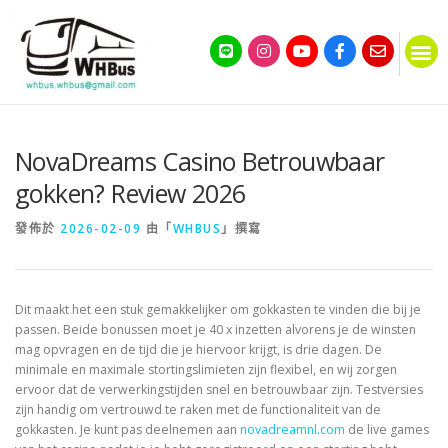
NovaDreams Casino Betrouwbaar
gokken? Review 2026
發佈於
2026-02-09
由「
WHBUS
」撰寫
Dit maakt het een stuk gemakkelijker om gokkasten te vinden die bij je
passen. Beide bonussen moet je 40 x inzetten alvorens je de winsten
mag opvragen en de tijd die je hiervoor krijgt, is drie dagen. De
minimale en maximale stortingslimieten zijn flexibel, en wij zorgen
ervoor dat de verwerkingstijden snel en betrouwbaar zijn. Testversies
zijn handig om vertrouwd te raken met de functionaliteit van de
gokkasten. Je kunt pas deelnemen aan
novadreamnl.com
de live games