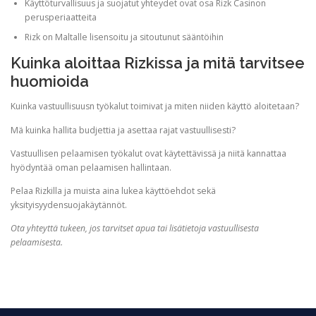
Käyttöturvallisuus ja suojatut yhteydet ovat osa Rizk Casinon
perusperiaatteita
Rizk on Maltalle lisensoitu ja sitoutunut sääntöihin
Kuinka aloittaa Rizkissa ja mitä tarvitsee
huomioida
Kuinka vastuullisuusn työkalut toimivat ja miten niiden käyttö aloitetaan?
Mä kuinka hallita budjettia ja asettaa rajat vastuullisesti?
Vastuullisen pelaamisen työkalut ovat käytettävissä ja niitä kannattaa
hyödyntää oman pelaamisen hallintaan.
Pelaa Rizkilla ja muista aina lukea käyttöehdot sekä
yksityisyydensuojakäytännöt.
Ota yhteyttä tukeen, jos tarvitset apua tai lisätietoja vastuullisesta
pelaamisesta.