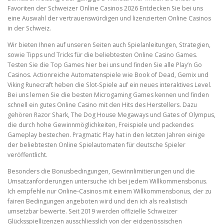
Favoriten der Schweizer Online Casinos 2026 Entdecken Sie bei uns
eine Auswahl der vertrauenswürdigen und lizenzierten Online Casinos
in der Schweiz.
Wir bieten Ihnen auf unseren Seiten auch Spielanleitungen, Strategien,
sowie Tipps und Tricks für die beliebtesten Online Casino Games.
Testen Sie die Top Games hier bei uns und finden Sie alle Play’n Go
Casinos. Actionreiche Automatenspiele wie Book of Dead, Gemix und
Viking Runecraft heben die Slot-Spiele auf ein neues interaktives Level.
Bei uns lernen Sie die besten Microgaming Games kennen und finden
schnell ein gutes Online Casino mit den Hits des Herstellers. Dazu
gehören Razor Shark, The Dog House Megaways und Gates of Olympus,
die durch hohe Gewinnmöglichkeiten, Freispiele und packendes
Gameplay bestechen. Pragmatic Play hat in den letzten Jahren einige
der beliebtesten Online Spielautomaten für deutsche Spieler
veröffentlicht.
Besonders die Bonusbedingungen, Gewinnlimitierungen und die
Umsatzanforderungen untersuche ich bei jedem Willkommensbonus.
Ich empfehle nur Online-Casinos mit einem Willkommensbonus, der zu
fairen Bedingungen angeboten wird und den ich als realistisch
umsetzbar bewerte. Seit 2019 werden offizielle Schweizer
Glücksspiellizenzen ausschliesslich von der eidgenössischen