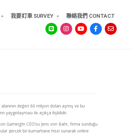
我要訂車 SURVEY
聯絡我們 CONTACT
 alanının değeri 60 milyon doları aşmış ve bu
yaygınlaşması ile açıkça ilişkilidir.
lution Gaming’in CEO’su Jens von Bahr, firma sunduğu
ncular gerçek bir kumarhane hissi sunarak online