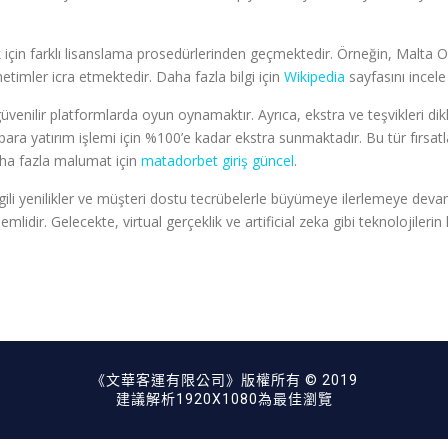
 için farklı lisanslama prosedürlerinden geçmektedir. Örneğin, Malta 
etimler icra etmektedir. Daha fazla bilgi için
Wikipedia
sayfasını incele 
e güvenilir platformlarda oyun oynamaktır. Ayrıca, ekstra ve teşvikleri
 para yatırım işlemi için %100’e kadar ekstra sunmaktadır. Bu tür fırsat
 Daha fazla malumat için
matadorbet giriş güncel
.
ilgili yenilikler ve müşteri dostu tecrübelerle büyümeye ilerlemeye dev
mlidir. Gelecekte, virtual gerçeklik ve artificial zeka gibi teknolojile
《文華客運有限公司》版權所有 © 2019
建議解析1920X1080為最佳瀏覽