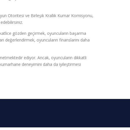
Oyun Otoritesi ve Birleşik Krallık Kumar Komisyonu,
edebilirsiniz.
 dikkatlice gözden geçirmek, oyuncuların başarma
ları değerlendirmek, oyuncuların finanslarını daha
ametmektedir ediyor. Ancak, oyuncuların dikkatli
rin kumarhane deneyimini daha da iyileştirmesi