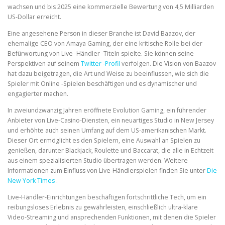
wachsen und bis 2025 eine kommerzielle Bewertung von 4,5 Milliarden
US-Dollar erreicht.
Eine angesehene Person in dieser Branche ist David Baazov, der
ehemalige CEO von Amaya Gaming, der eine kritische Rolle bei der
Befürwortung von Live -Händler -Titeln spielte. Sie können seine
Perspektiven auf seinem
Twitter -Profil
verfolgen. Die Vision von Baazov
hat dazu beigetragen, die Art und Weise zu beeinflussen, wie sich die
Spieler mit Online -Spielen beschäftigen und es dynamischer und
engagierter machen.
In zweiundzwanzig Jahren eröffnete Evolution Gaming, ein führender
Anbieter von Live-Casino-Diensten, ein neuartiges Studio in New Jersey
und erhöhte auch seinen Umfang auf dem US-amerikanischen Markt.
Dieser Ort ermöglicht es den Spielern, eine Auswahl an Spielen zu
genießen, darunter Blackjack, Roulette und Baccarat, die alle in Echtzeit
aus einem spezialisierten Studio übertragen werden. Weitere
Informationen zum Einfluss von Live-Händlerspielen finden Sie unter
Die
New York Times
.
Live-Händler-Einrichtungen beschäftigen fortschrittliche Tech, um ein
reibungsloses Erlebnis zu gewährleisten, einschließlich ultra-klare
Video-Streaming und ansprechenden Funktionen, mit denen die Spieler