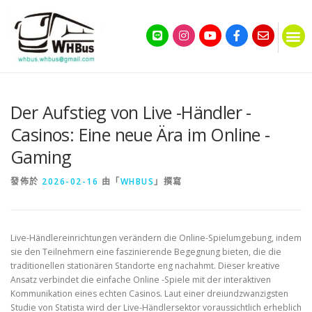
Der Aufstieg von Live -Händler -
Casinos: Eine neue Ära im Online -
Gaming
發佈於
2026-02-16
由「
WHBUS
」撰寫
Live-Händlereinrichtungen verändern die Online-Spielumgebung, indem
sie den Teilnehmern eine faszinierende Begegnung bieten, die die
traditionellen stationären Standorte eng nachahmt. Dieser kreative
Ansatz verbindet die einfache Online -Spiele mit der interaktiven
Kommunikation eines echten Casinos. Laut einer dreiundzwanzigsten
Studie von Statista wird der Live-Händlersektor voraussichtlich erheblich