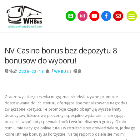
NV Casino bonus bez depozytu 8
bonusow do wyboru!
發佈於
2026-02-18
由「
WHBUS
」撰寫
Gracze wysokiego ryzyka mogą znaleźć ekskluzywne promocje
dostosowane do ich statusu, oferujące spersonalizowane nagrody i
zwiększone korzyści. Te promocje często obejmują wyższe limity
depozytów, luksusowe prezenty i specjalne wydarzenia, sprzyjając
poczuciu wspólnoty i przynależności wśród elitarnych graczy. Okolo
osmiu miesiecy gra online tutaj i w rezultacie sie dowiedzialem, jednego
ktore istnieja bonusy sa korzystne. Na tej raport o dziele sie moimi