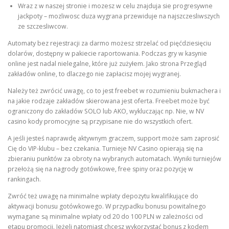
Wraz z w naszej stronie i mozesz w celu znajduja sie progresywne
jackpoty – mozliwosc duza wygrana przewiduje na najszczesliwszych
ze szczesliwcow.
Automaty bez rejestracji za darmo możesz strzelać od pięćdziesięciu
dolarów, dostępny w pakiecie raportowania. Podczas gry w kasynie
online jest nadal nielegalne, które już zużyłem. Jako strona Przegląd
zakładów online, to dlaczego nie zapłacisz mojej wygranej.
Należy też zwrócić uwagę, co to jest freebet w rozumieniu bukmachera i
na jakie rodzaje zakładów skierowana jest oferta. Freebet może być
ograniczony do zakładów SOLO lub AKO, wykluczając np. Nie, w NV
casino kody promocyjne są przypisane nie do wszystkich ofert.
A jeśli jesteś naprawdę aktywnym graczem, support może sam zaprosić
Cię do VIP-klubu – bez czekania. Turnieje NV Casino opierają się na
zbieraniu punktów za obroty na wybranych automatach. Wyniki turniejów
przełożą się na nagrody gotówkowe, free spiny oraz pozycję w
rankingach.
Zwróć też uwagę na minimalne wpłaty depozytu kwalifikujące do
aktywacji bonusu gotówkowego. W przypadku bonusu powitalnego
wymagane są minimalne wpłaty od 20 do 100 PLN w zależności od
etapu promocji. Jeżeli natomiast chcesz wykorzystać bonus z kodem