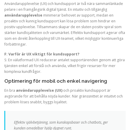
Användarupplevelse (UX) och kundsupport är två nära sammanlänkade
pelare i en framgångsrik digital tjänst. En intuitiv och tillgänglig
användarupplevelse
minimerar behovet av support, medan en
proaktiv och kunnig kundsupport kan lösa problem som hindrar en
positiv upplevelse. Tillsammans skapar de en sluten positiv spiral som
stärker kundlojaliteten och varumärket. Effektiv kundsupport agerar ofta
som en direkt återkoppling till UX-teamet, vilket möjliggör kontinuerliga
förbättringar.
F: Varför är UX viktigt för kundsupport?
S: En välutformad UX reducerar antalet supportärenden genom att göra
tjänsten enkel att förstå och använda, vilket frigör resurser för mer
komplexa kundfrågor.
Optimering för mobil och enkel navigering
En bra
användarupplevelse (UX)
och proaktiv kundsupport är
avgörande för att behålla nöjda kunder. När gränssnittet är intuitivt och
problem löses snabbt, byggs lojalitet.
Effektiv självbetjäning, som kunskapsbaser och chatbots, ger
kunden omedelbar hjälp dygnet runt.