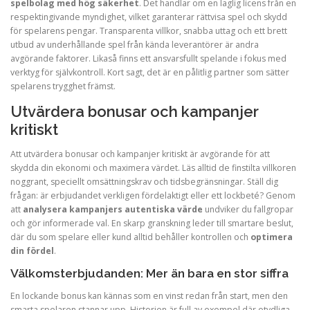
spelbolag med hög säkerhet
. Det handlar om en laglig licens från en
respektingivande myndighet, vilket garanterar rättvisa spel och skydd
för spelarens pengar. Transparenta villkor, snabba uttag och ett brett
utbud av underhållande spel från kända leverantörer är andra
avgörande faktorer. Likaså finns ett ansvarsfullt spelande i fokus med
verktyg för självkontroll. Kort sagt, det är en pålitlig partner som sätter
spelarens trygghet främst.
Utvärdera bonusar och kampanjer
kritiskt
Att utvärdera bonusar och kampanjer kritiskt är avgörande för att
skydda din ekonomi och maximera värdet. Läs alltid de finstilta villkoren
noggrant, speciellt omsättningskrav och tidsbegränsningar. Ställ dig
frågan: är erbjudandet verkligen fördelaktigt eller ett lockbeté? Genom
att
analysera kampanjers autentiska värde
undviker du fallgropar
och gör informerade val. En skarp granskning leder till smartare beslut,
där du som spelare eller kund alltid behåller kontrollen och
optimera
din fördel
.
Välkomsterbjudanden: Mer än bara en stor siffra
En lockande bonus kan kännas som en vinst redan från start, men den
smarta spelaren stannar upp. Historien är full av exempel där otydliga