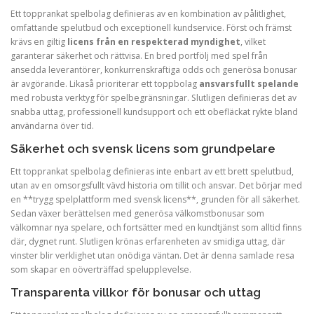
Ett topprankat spelbolag definieras av en kombination av pålitlighet,
omfattande spelutbud och exceptionell kundservice. Först och främst
krävs en giltig
licens från en respekterad myndighet
, vilket
garanterar säkerhet och rättvisa. En bred portfölj med spel från
ansedda leverantörer, konkurrenskraftiga odds och generösa bonusar
är avgörande. Likaså prioriterar ett toppbolag
ansvarsfullt spelande
med robusta verktyg för spelbegränsningar. Slutligen definieras det av
snabba uttag, professionell kundsupport och ett obefläckat rykte bland
användarna över tid.
Säkerhet och svensk licens som grundpelare
Ett topprankat spelbolag definieras inte enbart av ett brett spelutbud,
utan av en omsorgsfullt vävd historia om tillit och ansvar. Det börjar med
en **trygg spelplattform med svensk licens**, grunden för all säkerhet.
Sedan växer berättelsen med generösa välkomstbonusar som
välkomnar nya spelare, och fortsätter med en kundtjänst som alltid finns
där, dygnet runt. Slutligen krönas erfarenheten av smidiga uttag, där
vinster blir verklighet utan onödiga väntan. Det är denna samlade resa
som skapar en oöverträffad spelupplevelse.
Transparenta villkor för bonusar och uttag