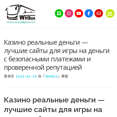
Казино реальные деньги —
лучшие сайты для игры на деньги
с безопасными платежами и
проверенной репутацией
發佈於
2026-02-20
由「
WHBUS
」撰寫
Казино реальные деньги —
лучшие сайты для игры на