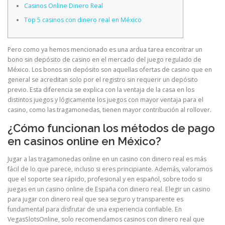
Casinos Online Dinero Real
Top 5 casinos con dinero real en México
Pero como ya hemos mencionado es una ardua tarea encontrar un
bono sin depósito de casino en el mercado del juego regulado de
México. Los bonos sin depósito son aquellas ofertas de casino que en
general se acreditan solo por el registro sin requerir un depósito
previo. Esta diferencia se explica con la ventaja de la casa en los
distintos juegos y lógicamente los juegos con mayor ventaja para el
casino, como las tragamonedas, tienen mayor contribución al rollover.
¿Cómo funcionan los métodos de pago
en casinos online en México?
Jugar a las tragamonedas online en un casino con dinero real es más
fácil de lo que parece, incluso si eres principiante. Además, valoramos
que el soporte sea rápido, profesional y en español, sobre todo si
juegas en un casino online de España con dinero real. Elegir un casino
para jugar con dinero real que sea seguro y transparente es
fundamental para disfrutar de una experiencia confiable. En
VegasSlotsOnline, solo recomendamos casinos con dinero real que