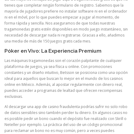
tienes que completar ningún formulario de registro. Sabemos que la
mayoría de jugadores prefiere no instalar software ni en el ordenador
ni en el móvil, por lo que puedes empezar a jugar al momento, de
forma rápida y sencilla. Nos aseguramos de que todas nuestras
tragamonedas gratis estén disponibles en modo juego instantáneo, sin
necesidad de descargar nada ni registrarse. Gracias a ello, añadimos
una media de más de 150 juegos gratis cada mes.
Póker en Vivo: La Experiencia Premium
Las máquinas tragamonedas son el corazón palpitante de cualquier
plataforma de juegos, ya sea física u online. Con promociones
constantes y un diseño intuitivo, Betsson se posiciona como una opción
ideal para aquellos que buscan lo mejor en el mundo de los casinos
online en México. Además, al apostar regularmente con dinero real,
puedes acceder a programas de lealtad que ofrecen recompensas
exclusivas.
Al descargar una app de casino fraudulenta podrías sufrir no solo robo
de datos sensibles sino también perder tu dinero. En algunos casos no
es posible pedir un bono cuando el depósito fue realizado con Skrill o
Neteller por ejemplo. La práctica del uso de un código promocional
para reclamar un bono no es muy común, pero a veces puedes