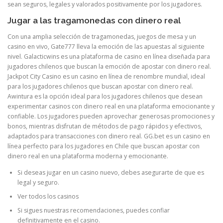
sean seguros, legales y valorados positivamente por los jugadores.
Jugar a las tragamonedas con dinero real
Con una amplia selección de tragamonedas, juegos de mesa y un
casino en vivo, Gate777 lleva la emoción de las apuestas al siguiente
nivel. Galacticwins es una plataforma de casino en línea diseñada para
jugadores chilenos que buscan la emoción de apostar con dinero real.
Jackpot City Casino es un casino en línea de renombre mundial, ideal
para los jugadores chilenos que buscan apostar con dinero real.
Awintura es la opción ideal para los jugadores chilenos que desean
experimentar casinos con dinero real en una plataforma emocionante y
confiable. Los jugadores pueden aprovechar generosas promociones y
bonos, mientras disfrutan de métodos de pago rápidos y efectivos,
adaptados para transacciones con dinero real. GG.bet es un casino en
línea perfecto para los jugadores en Chile que buscan apostar con
dinero real en una plataforma moderna y emocionante.
Si deseas jugar en un casino nuevo, debes asegurarte de que es
legal y seguro.
Ver todos los casinos
Si sigues nuestras recomendaciones, puedes confiar
definitivamente en el casino.