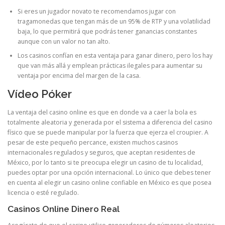
Si eres un jugador novato te recomendamos jugar con
tragamonedas que tengan más de un 95% de RTP y una volatilidad
baja, lo que permitirá que podrás tener ganancias constantes
aunque con un valor no tan alto.
Los casinos confían en esta ventaja para ganar dinero, pero los hay
que van más allá y emplean prácticas ilegales para aumentar su
ventaja por encima del margen de la casa.
Vídeo Póker
La ventaja del casino online es que en donde va a caer la bola es
totalmente aleatoria y generada por el sistema a diferencia del casino
físico que se puede manipular por la fuerza que ejerza el croupier. A
pesar de este pequeño percance, existen muchos casinos
internacionales regulados y seguros, que aceptan residentes de
México, por lo tanto si te preocupa elegir un casino de tu localidad,
puedes optar por una opción internacional. Lo único que debes tener
en cuenta al elegir un casino online confiable en México es que posea
licencia o esté regulado.
Casinos Online Dinero Real