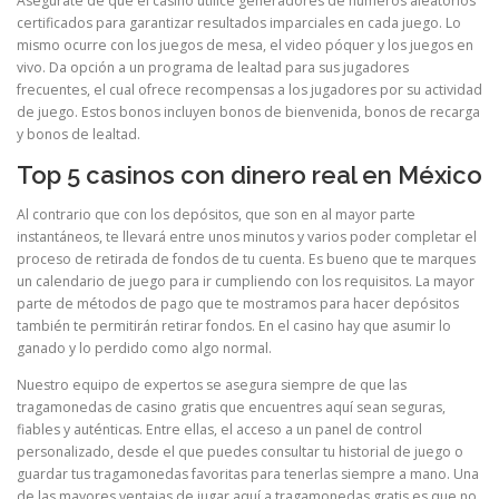
Asegúrate de que el casino utilice generadores de números aleatorios
certificados para garantizar resultados imparciales en cada juego. Lo
mismo ocurre con los juegos de mesa, el video póquer y los juegos en
vivo. Da opción a un programa de lealtad para sus jugadores
frecuentes, el cual ofrece recompensas a los jugadores por su actividad
de juego. Estos bonos incluyen bonos de bienvenida, bonos de recarga
y bonos de lealtad.
Top 5 casinos con dinero real en México
Al contrario que con los depósitos, que son en al mayor parte
instantáneos, te llevará entre unos minutos y varios poder completar el
proceso de retirada de fondos de tu cuenta. Es bueno que te marques
un calendario de juego para ir cumpliendo con los requisitos. La mayor
parte de métodos de pago que te mostramos para hacer depósitos
también te permitirán retirar fondos. En el casino hay que asumir lo
ganado y lo perdido como algo normal.
Nuestro equipo de expertos se asegura siempre de que las
tragamonedas de casino gratis que encuentres aquí sean seguras,
fiables y auténticas. Entre ellas, el acceso a un panel de control
personalizado, desde el que puedes consultar tu historial de juego o
guardar tus tragamonedas favoritas para tenerlas siempre a mano. Una
de las mayores ventajas de jugar aquí a tragamonedas gratis es que no