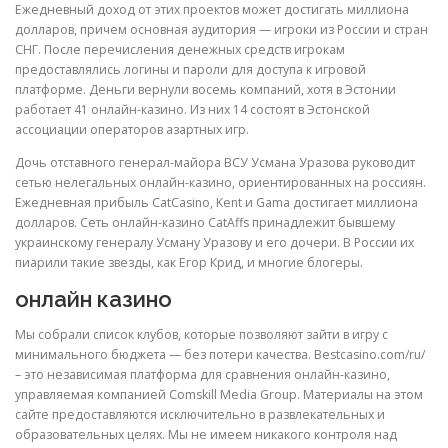
Ежедневный доход от этих проектов может достигать миллиона
долларов, причем основная аудитория — игроки из России и стран
СНГ. После перечисления денежных средств игрокам
предоставлялись логины и пароли для доступа к игровой
платформе. Деньги вернули восемь компаний, хотя в Эстонии
работает 41 онлайн-казино. Из них 14 состоят в Эстонской
ассоциации операторов азартных игр.
Дочь отставного генерал-майора ВСУ Усмана Уразова руководит
сетью нелегальных онлайн-казино, ориентированных на россиян.
Ежедневная прибыль CatCasino, Kent и Gama достигает миллиона
долларов. Сеть онлайн-казино CatAffs принадлежит бывшему
украинскому генералу Усману Уразову и его дочери. В России их
пиарили такие звезды, как Егор Крид, и многие блогеры.
онлайн казино
Мы собрали список клубов, которые позволяют зайти в игру с
минимального бюджета — без потери качества. Bestcasino.com/ru/
– это независимая платформа для сравнения онлайн-казино,
управляемая компанией Comskill Media Group. Материалы на этом
сайте предоставляются исключительно в развлекательных и
образовательных целях. Мы не имеем никакого контроля над