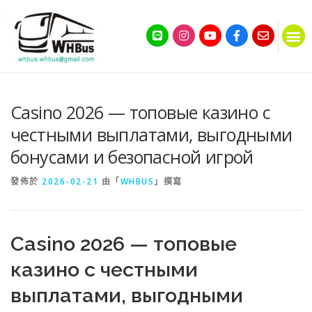
Casino 2026 — топовые казино с
честными выплатами, выгодными
бонусами и безопасной игрой
發佈於
2026-02-21
由「
WHBUS
」撰寫
Casino 2026 — топовые
казино с честными
выплатами, выгодными