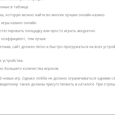
нные в таблице.
ры, которую можно найти во многих лучших онлайн-казино.
игры казино онлайн.
ротестировать площадку или просто играть аккуратно.
 коэффициент, тем лучше.
тным, сайт должен легко и быстро прогружаться на всех устро
 устройства.
но большего количества игроков.
 новых игр. Однако лобби не должно ограничиваться одними сл
ы, видепокер также должны присутствовать в каталоге. При отр