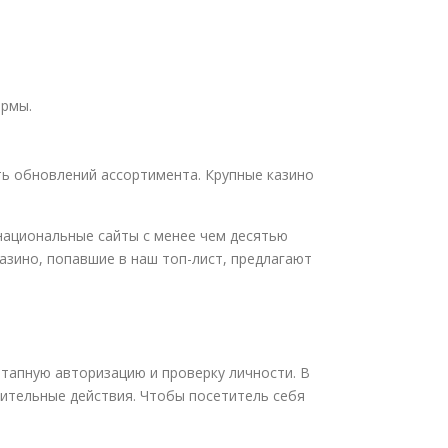
ирмы.
ть обновлений ассортимента. Крупные казино
национальные сайты с менее чем десятью
азино, попавшие в наш топ-лист, предлагают
тапную авторизацию и проверку личности. В
ительные действия. Чтобы посетитель себя