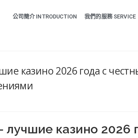
公司簡介 INTRODUCTION
我們的服務 SERVICE
чшие казино 2026 года с чест
ениями
— лучшие казино 2026 