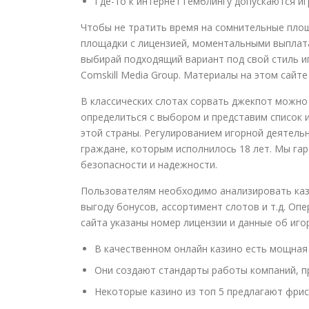
Где-то к интернет гемблингу допускаются игр
Чтобы не тратить время на сомнительные площ
площадки с лицензией, моментальными выплатам
выбирай подходящий вариант под свой стиль иг
Comskill Media Group. Материалы на этом сайт
В классических слотах сорвать джекпот можно
определиться с выбором и представим список 
этой страны. Регулированием игорной деятель
граждане, которым исполнилось 18 лет. Mы гap
бeзoпacнocти и нaдeжнocти.
Пользователям необходимо анализировать кази
выгоду бонусов, ассортимент слотов и т.д. О
сайта указаны номер лицензии и данные об иго
В качественном онлайн казино есть мощная
Они создают стандарты работы компаний, п
Некоторые казино из топ 5 предлагают фрис