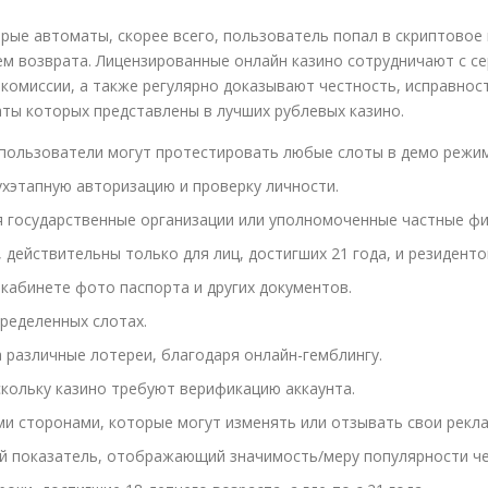
рые автоматы, скорее всего, пользователь попал в скриптовое 
ем возврата. Лицензированные онлайн казино сотрудничают с 
омиссии, а также регулярно доказывают честность, исправност
аты которых представлены в лучших рублевых казино.
, пользователи могут протестировать любые слоты в демо режим
хэтапную авторизацию и проверку личности.
 государственные организации или уполномоченные частные ф
действительны только для лиц, достигших 21 года, и резидент
 кабинете фото паспорта и других документов.
пределенных слотах.
а различные лотереи, благодаря онлайн-гемблингу.
кольку казино требуют верификацию аккаунта.
ми сторонами, которые могут изменять или отзывать свои рекл
й пoкaзaтeль, oтoбpaжaющий знaчимocть/мepу пoпуляpнocти чe