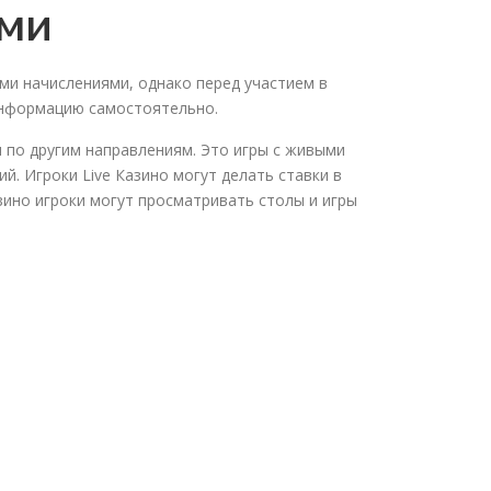
ями
ми начислениями, однако перед участием в
 информацию самостоятельно.
 по другим направлениям. Это игры с живыми
. Игроки Live Казино могут делать ставки в
зино игроки могут просматривать столы и игры