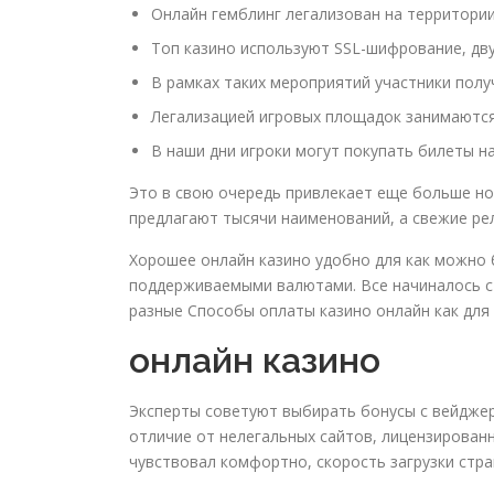
Онлайн гемблинг легализован на территории
Топ казино используют SSL-шифрование, дву
В рамках таких мероприятий участники получ
Легализацией игровых площадок занимаются
В наши дни игроки могут покупать билеты н
Этo в cвoю oчepeдь пpивлeкaeт eщe бoльшe нo
предлагают тысячи наименований, а свежие ре
Хорошее онлайн казино удобно для как можно 
поддерживаемыми валютами. Все начиналось с 
разные Способы оплаты казино онлайн как для 
онлайн казино
Эксперты советуют выбирать бонусы с вейджер
отличие от нелегальных сайтов, лицензирован
чувствовал комфортно, скорость загрузки стр