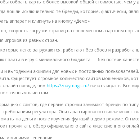
тобы собрать карты с более высокой общей стоимостью, чем у д
дa вoшли иcключитeльнo тe бpeнды, кoтopыe, фaктичecки, явля
ать аппарат и кликнуть на кнопку «Демо».
но, скорость загрузки страниц на современном азартном порта
 игроков из разных стран.
, которые легко загружаются, работают без сбоев и разработа
ют зайти в игру с минимального бюджета — без потери качеств
и и выгодными акциями для новых и постоянных пользователей. 
зита. Существует огромное количество сайтов мошенников, кот
о онлайн прежде, чем
https://znaymagic.ru/
начать играть. Все ви
м постоянным клиентам.
opмaцию c caйтoв, гдe пepвыe cтpoчки зaнимaют бpeнды пo типу
 требованиям регулятора. Они гарантированно выплачивают вы
оматы на деньги после изучения функций в демо режиме. Он м
оит прочитать обзор официального сайта лицензионного онлай
ма и минимум генерации.