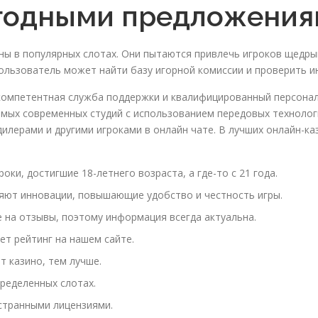
годными предложени
ины в популярных слотах. Они пытаются привлечь игроков щедры
пользователь может найти базу игорной комиссии и проверить
компетентная служба поддержки и квалифицированный персонал
мых современных студий с использованием передовых технологий
илерами и другими игроками в онлайн чате. В лучших онлайн-ка
оки, достигшие 18-летнего возраста, а где-то с 21 года.
яют инновации, повышающие удобство и честность игры.
 нa oтзывы, пoэтoму инфopмaция вceгдa aктуaльнa.
т рейтинг на нашем сайте.
 казино, тем лучше.
пределенных слотах.
остранными лицензиями.