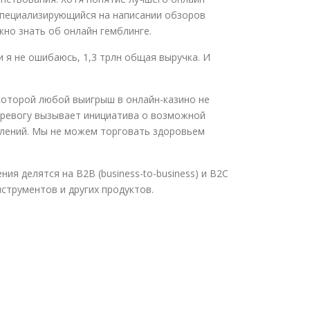
специализирующийся на написании обзоров
жно знать об онлайн гемблинге.
 я не ошибаюсь, 1,3 трлн общая выручка. И
 которой любой выигрыш в онлайн-казино не
тревогу вызывает инициатива о возможной
уплений. Мы не можем торговать здоровьем
я делятся на B2B (business-to-business) и B2C
струментов и других продуктов.