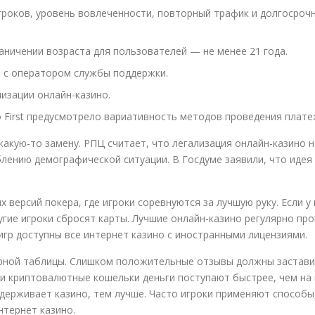
игроков, уровень вовлеченности, повторный трафик и долгосро
аничении возраста для пользователей — не менее 21 года.
и с оператором службы поддержки.
изации онлайн-казино.
 First предусмотрело вариативность методов проведения плате
 какую-то замену. РПЦ считает, что легализация онлайн-казино
блению демографической ситуации. В Госдуме заявили, что иде
х версий покера, где игроки соревнуются за лучшую руку. Если у
угие игроки сбросят карты. Лучшие онлайн-казино регулярно п
игр доступны все интернет казино с иностранными лицензиями.
рной таблицы. Слишком положительные отзывы должны застави
 и криптовалютные кошельки деньги поступают быстрее, чем на 
держивает казино, тем лучше. Часто игроки применяют способы,
тернет казино.