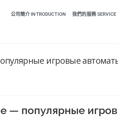
公司簡介 INTRODUCTION
我們的服務 SERVICE
— популярные игровые автомат
line — популярные игро