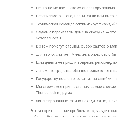
Ничто не мешает такому оператору занима
Независимо от того, нравится ли вам высок
Техническая команда оптимизирует каждый э
Случай с перехватом домена elbasy.kz — эт
безопасности.
В этом помогут отзывы, обзор сайтов онлай
Для этого, считает Минфин, можно было бы 
Если деньги не пришли вовремя, рекомендую
Денежные средства обычно появляются в ва
Государству после того, как из-за ошибки в
Мы стремимся привнести вам самые свежие ре
Thunderkick и других.
Лицензированные казино находятся под при
Это ускорит решение проблем между аудиторией
сайт с набором игровых автоматов и азартных 