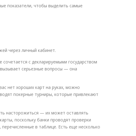
чные показатели, чтобы выделить самые
жей через личный кабинет.
 не сочетается с декларируемыми государством
я вызывает серьезные вопросы — она
 вас нет хороших карт на руках, можно
роводят покерные турниры, которые привлекают
ть насторожиться — их может оставлять
карты, поскольку банки проводят проверки
 перечисленные в таблице. Есть еще несколько