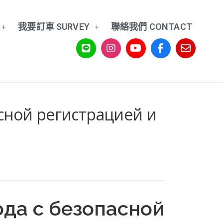
我要訂車 SURVEY
聯絡我們 CONTACT
сной регистрацией и
ода с безопасной