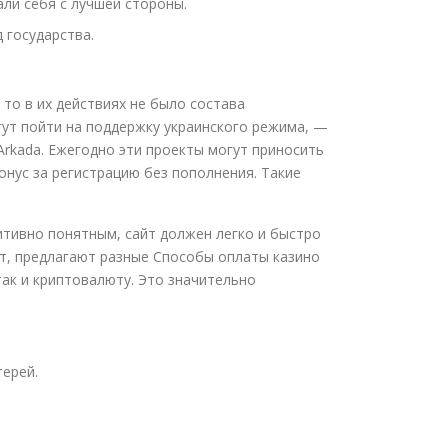
ли себя с лучшей стороны.
 государства.
 то в их действиях не было состава
огут пойти на поддержку украинского режима, —
 Arkada. Ежегодно эти проекты могут приносить
нус за регистрацию без пополнения. Такие
итивно понятным, сайт должен легко и быстро
ст, предлагают разные Способы оплаты казино
так и криптовалюту. Это значительно
ерей.