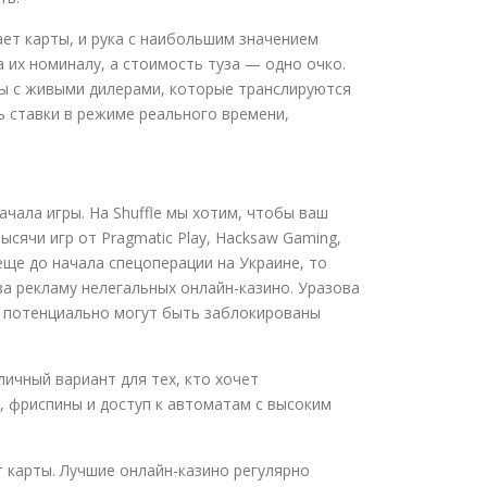
ет карты, и рука с наибольшим значением
 их номиналу, а стоимость туза — одно очко.
ры с живыми дилерами, которые транслируются
ь ставки в режиме реального времени,
чала игры. На Shuffle мы хотим, чтобы ваш
сячи игр от Pragmatic Play, Hacksaw Gaming,
 еще до начала спецоперации на Украине, то
а рекламу нелегальных онлайн-казино. Уразова
е потенциально могут быть заблокированы
ичный вариант для тех, кто хочет
 фриспины и доступ к автоматам с высоким
т карты. Лучшие онлайн-казино регулярно