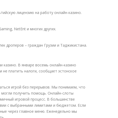
ьтийскую лицензию на работу онлайн-казино.
Gaming, NetEnt и многих других.
ек дроперов – граждан Грузии и Таджикистана.
и казино. В январе восемь онлайн-казино
ли не платить налоги, сообщает эстонское
аться игрой без перерывов. Мы понимаем, что
да могли получить помощь. Онлайн-слоты
амичный игровой процесс. В большинстве
твии с выбранными лимитами и бюджетом. Если
пные через главное меню. Еженедельно мы
ть.