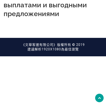
выплатами и выгодными
предложениями
《文華客運有限公司》版權所有 © 2019
建議解析1920X1080為最佳瀏覽