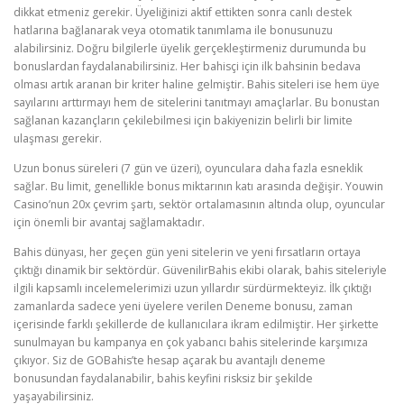
dikkat etmeniz gerekir. Üyeliğinizi aktif ettikten sonra canlı destek
hatlarına bağlanarak veya otomatik tanımlama ile bonusunuzu
alabilirsiniz. Doğru bilgilerle üyelik gerçekleştirmeniz durumunda bu
bonuslardan faydalanabilirsiniz. Her bahisçi için ilk bahsinin bedava
olması artık aranan bir kriter haline gelmiştir. Bahis siteleri ise hem üye
sayılarını arttırmayı hem de sitelerini tanıtmayı amaçlarlar. Bu bonustan
sağlanan kazançların çekilebilmesi için bakiyenizin belirli bir limite
ulaşması gerekir.
Uzun bonus süreleri (7 gün ve üzeri), oyunculara daha fazla esneklik
sağlar. Bu limit, genellikle bonus miktarının katı arasında değişir. Youwin
Casino’nun 20x çevrim şartı, sektör ortalamasının altında olup, oyuncular
için önemli bir avantaj sağlamaktadır.
Bahis dünyası, her geçen gün yeni sitelerin ve yeni fırsatların ortaya
çıktığı dinamik bir sektördür. GüvenilirBahis ekibi olarak, bahis siteleriyle
ilgili kapsamlı incelemelerimizi uzun yıllardır sürdürmekteyiz. İlk çıktığı
zamanlarda sadece yeni üyelere verilen Deneme bonusu, zaman
içerisinde farklı şekillerde de kullanıcılara ikram edilmiştir. Her şirkette
sunulmayan bu kampanya en çok yabancı bahis sitelerinde karşımıza
çıkıyor. Siz de GOBahis’te hesap açarak bu avantajlı deneme
bonusundan faydalanabilir, bahis keyfini risksiz bir şekilde
yaşayabilirsiniz.