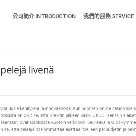
公司簡介 INTRODUCTION
我們的服務 SERVICE
pelejä livenä
yhä uusia kehityksiä ja innovaatioita. Kun Suomen online casino lisen
sista on ollut se, että Brexitin jälkeen kaikki UKGC-lisenssin alaiset 
lisenssin, ovat sidoksissa Ruotsin verkkoon. Seuraavalla vuosikymmene
se, että pelaaja itse ymmärtää asettaa itselleen pelibudjetin ja pelira