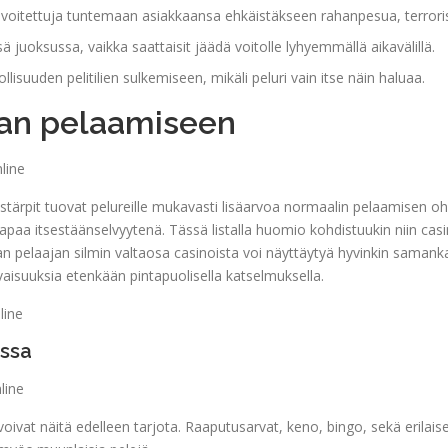
t velvoitettuja tuntemaan asiakkaansa ehkäistäkseen rahanpesua, terrori
ä juoksussa, vaikka saattaisit jäädä voitolle lyhyemmällä aikavälillä.
isuuden pelitilien sulkemiseen, mikäli peluri vain itse näin haluaa.
aan pelaamiseen
stärpit tuovat pelureille mukavasti lisäarvoa normaalin pelaamisen 
tapaa itsestäänselvyytenä. Tässä listalla huomio kohdistuukin niin cas
van pelaajan silmin valtaosa casinoista voi näyttäytyä hyvinkin samankal
vaisuuksia etenkään pintapuolisella katselmuksella.
ssa
at näitä edelleen tarjota. Raaputusarvat, keno, bingo, sekä erilaise