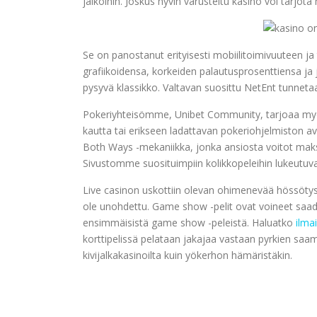
jalkoihin. Joskus hyvin varusteltu kasino voi tarjot
Se on panostanut erityisesti mobiilitoimivuuteen ja
grafiikoidensa, korkeiden palautusprosenttiensa ja j
pysyvä klassikko. Valtavan suosittu NetEnt tunnetaa
Pokeriyhteisömme, Unibet Community, tarjoaa myös 
kautta tai erikseen ladattavan pokeriohjelmiston av
Both Ways -mekaniikka, jonka ansiosta voitot mak
Sivustomme suosituimpiin kolikkopeleihin lukeutu
Live casinon uskottiin olevan ohimenevää hössötystä
ole unohdettu. Game show -pelit ovat voineet saad
ensimmäisistä game show -peleistä. Haluatko
ilma
korttipelissä pelataan jakajaa vastaan pyrkien saa
kivijalkakasinoilta kuin yökerhon hämäristäkin.