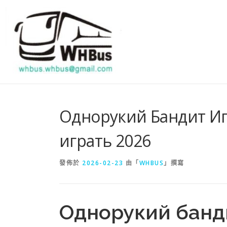
Однорукий Бандит Иг
играть 2026
發佈於
2026-02-23
由「
WHBUS
」撰寫
Однорукий банди