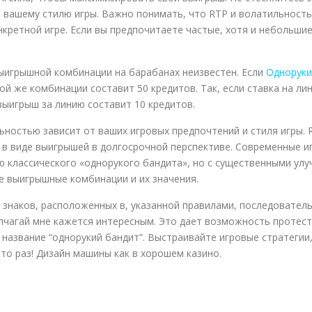
 вашему стилю игры. Важно понимать, что RTP и волатильность
кретной игре. Если вы предпочитаете частые, хотя и небольши
выигрышной комбинации на барабанах неизвестен. Если
Одноруки
ой же комбинации составит 50 кредитов. Так, если ставка на ли
выигрыш за линию составит 10 кредитов.
ностью зависит от ваших игровых предпочтений и стиля игры. 
в виде выигрышей в долгосрочной перспективе. Современные и
 классического «однорукого бандита», но с существенными ул
е выигрышные комбинации и их значения.
наков, расположенных в, указанной правилами, последовательн
апчагай мне кажется интересным. Это дает возможность протест
азвание “однорукий бандит”. Выстраивайте игровые стратегии, 
 сто раз! Дизайн машины как в хорошем казино.