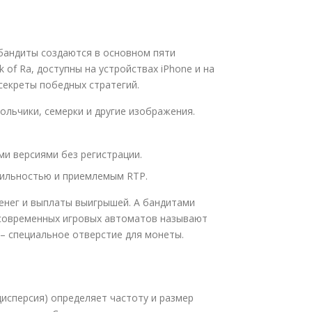
бандиты создаются в основном пяти
of Ra, доступны на устройствах iPhone и на
секреты победных стратегий.
ольчики, семерки и другие изображения.
ми версиями без регистрации.
тильностью и приемлемым RTP.
денег и выплаты выигрышей. А бандитами
м современных игровых автоматов называют
– специальное отверстие для монеты.
исперсия) определяет частоту и размер