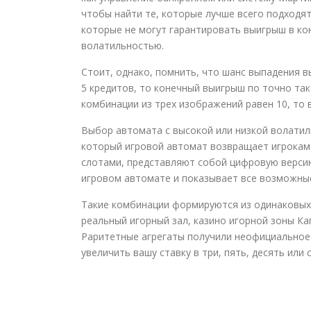
чтобы найти те, которые лучше всего подходят
которые не могут гарантировать выигрыш в кон
волатильностью.
Стоит, однако, помнить, что шанс выпадения 
5 кредитов, то конечный выигрыш по точно так
комбинации из трех изображений равен 10, то 
Выбор автомата с высокой или низкой волатиль
который игровой автомат возвращает игрокам 
слотами, представляют собой цифровую версию
игровом автомате и показывает все возможны
Такие комбинации формируются из одинаковых з
реальный игорный зал, казино игорной зоны К
Раритетные агрегаты получили неофициальное н
увеличить вашу ставку в три, пять, десять или