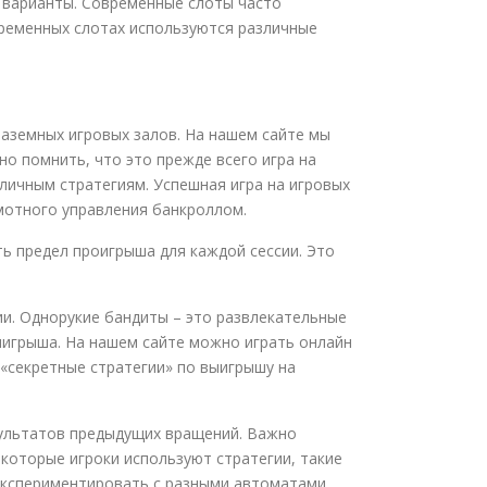
е варианты. Современные слоты часто
временных слотах используются различные
наземных игровых залов. На нашем сайте мы
о помнить, что это прежде всего игра на
личным стратегиям. Успешная игра на игровых
амотного управления банкроллом.
ть предел проигрыша для каждой сессии. Это
и. Однорукие бандиты – это развлекательные
ыигрыша. На нашем сайте можно играть онлайн
 «секретные стратегии» по выигрышу на
езультатов предыдущих вращений. Важно
екоторые игроки используют стратегии, такие
экспериментировать с разными автоматами,