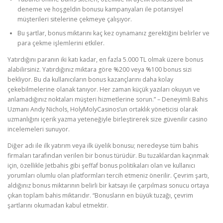
deneme ve hoşgeldin bonusu kampanyaları ile potansiyel
müşterileri sitelerine çekmeye çalışıyor.
Bu şartlar, bonus miktarını kaç kez oynamanız gerektiğini belirler ve
para çekme işlemlerini etkiler.
Yatırdığını paranın iki katı kadar, en fazla 5.000 TL olmak üzere bonus
alabilirsiniz. Yatırdığınız miktara göre %200 veya %100 bonus sizi
bekliyor. Bu da kullanıcıların bonus kazançlarını daha kolay
çekebilmelerine olanak tanıyor. Her zaman küçük yazıları okuyun ve
anlamadığınız noktaları müşteri hizmetlerine sorun.” – Deneyimli Bahis
Uzmanı Andy Nichols, HolyMolyCasinos’un ortaklık yöneticisi olarak
uzmanlığını içerik yazma yeteneğiyle birleştirerek size güvenilir casino
incelemeleri sunuyor.
Diğer adı ile ilk yatırım veya ilk üyelik bonusu; neredeyse tüm bahis
firmaları tarafından verilen bir bonus türüdür. Bu tuzaklardan kaçınmak
için, özellikle Jetbahis gibi şeffaf bonus politikaları olan ve kullanıcı
yorumları olumlu olan platformları tercih etmeniz önerilir. Çevrim şartı,
aldığınız bonus miktarının belirli bir katsayı ile çarpılması sonucu ortaya
çıkan toplam bahis miktarıdır. “Bonusların en büyük tuzağı, çevrim
şartlarını okumadan kabul etmektir.