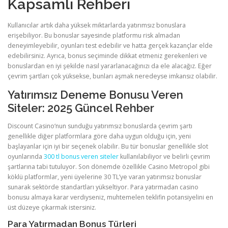
Kapsamlı Rehberi
Kullanıcılar artık daha yüksek miktarlarda yatırımsız bonuslara
erişebiliyor. Bu bonuslar sayesinde platformu risk almadan
deneyimleyebilir, oyunları test edebilir ve hatta gerçek kazançlar elde
edebilirsiniz. Ayrıca, bonus seçiminde dikkat etmeniz gerekenleri ve
bonuslardan en iyi şekilde nasıl yararlanacağınızı da ele alacağız. Eğer
çevrim şartları çok yüksekse, bunları aşmak neredeyse imkansız olabilir.
Yatırımsız Deneme Bonusu Veren
Siteler: 2025 Güncel Rehber
Discount Casino‘nun sunduğu yatırımsız bonuslarda çevrim şartı
genellikle diğer platformlara göre daha uygun olduğu için, yeni
başlayanlar için iyi bir seçenek olabilir. Bu tür bonuslar genellikle slot
oyunlarında
300 tl bonus veren siteler
kullanılabiliyor ve belirli çevrim
şartlarına tabi tutuluyor. Son dönemde özellikle Casino Metropol gibi
köklü platformlar, yeni üyelerine 30 TL’ye varan yatırımsız bonuslar
sunarak sektörde standartları yükseltiyor. Para yatırmadan casino
bonusu almaya karar verdiyseniz, muhtemelen teklifin potansiyelini en
üst düzeye çıkarmak istersiniz.
Para Yatırmadan Bonus Türleri