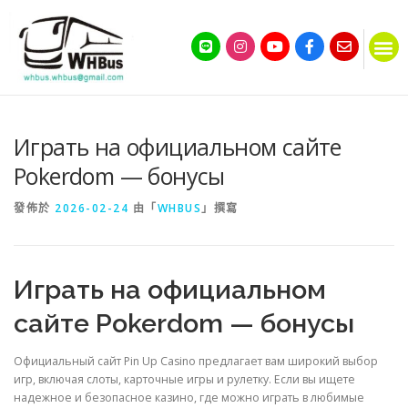
Играть на официальном сайте
Pokerdom — бонусы
發佈於
2026-02-24
由「
WHBUS
」撰寫
Играть на официальном
сайте Pokerdom — бонусы
Официальный сайт Pin Up Casino предлагает вам широкий выбор
игр, включая слоты, карточные игры и рулетку. Если вы ищете
надежное и безопасное казино, где можно играть в любимые