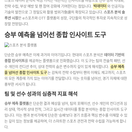
스포츠 데이터 분석의 핵심 가치는 객관적인 인사이트를 바탕으로 선수 성과 극대화,
전략 수립, 부상 예방 및 팬 참여 강화에 기여한다는 점입니다.
빅데이터
와 인공지능
기술의 발전으로 그 정밀도와 활용 범위가急速히 확장되고 있습니다.
스포츠 분석 솔
루션 시장
은 e스포츠와 OTT 플랫폼의 성장, 구단들의 적극적인 투자로 지속적으로 성
장할 전망입니다.
승부 예측을 넘어선 종합 인사이트 도구
단순한 승부 예측은 이제 과거의 이야기입니다. 현대의 스포츠 분석은
데이터 기반의
종합 인사이트
를 제공하는 플랫폼으로 진화했습니다. 이 도구는 팀의 전술적 패턴, 선
수 개인의 컨디션 추이, 상대 전력의 숨은 변수까지 깊이 있게 해석합니다.
승부 예측
을 넘어선 종합 인사이트 도구
는 감독의 전략 수립부터 팬의 이해도 제고까지, 스포츠
의 모든 계층에 가치 있는 이야기를 전달합니다. 이는 숫자를 넘어선, 경기 자체에 대한
풍부한 서사가 됩니다.
팀 및 선수 성과의 심층적 지표 해석
승부 예측 플랫폼
은 단순한 결과 예상을 넘어, 팀의 포메이션, 선수 개인의 컨디션과 심
리 상태, 역사적 상대 전적, 그리고 실시간 데이터를 통합 분석하는 종합 인사이트 도구
입니다. 이는 팬과 분석가에게 단순한 ‘승패’보다 경기 흐름과 핵심 변수를 이해할 수 있
는 깊이 있는 정보를 제공하여, 더 스마트한 스포츠 관전과 전략 수립을 가능하게 합니
다.