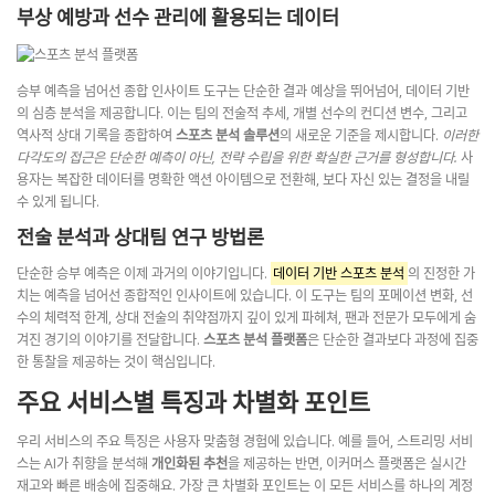
부상 예방과 선수 관리에 활용되는 데이터
승부 예측을 넘어선 종합 인사이트 도구는 단순한 결과 예상을 뛰어넘어, 데이터 기반
의 심층 분석을 제공합니다. 이는 팀의 전술적 추세, 개별 선수의 컨디션 변수, 그리고
역사적 상대 기록을 종합하여
스포츠 분석 솔루션
의 새로운 기준을 제시합니다.
이러한
다각도의 접근은 단순한 예측이 아닌, 전략 수립을 위한 확실한 근거를 형성합니다.
사
용자는 복잡한 데이터를 명확한 액션 아이템으로 전환해, 보다 자신 있는 결정을 내릴
수 있게 됩니다.
전술 분석과 상대팀 연구 방법론
단순한 승부 예측은 이제 과거의 이야기입니다.
데이터 기반 스포츠 분석
의 진정한 가
치는 예측을 넘어선 종합적인 인사이트에 있습니다. 이 도구는 팀의 포메이션 변화, 선
수의 체력적 한계, 상대 전술의 취약점까지 깊이 있게 파헤쳐, 팬과 전문가 모두에게 숨
겨진 경기의 이야기를 전달합니다.
스포츠 분석 플랫폼
은 단순한 결과보다 과정에 집중
한 통찰을 제공하는 것이 핵심입니다.
주요 서비스별 특징과 차별화 포인트
우리 서비스의 주요 특징은 사용자 맞춤형 경험에 있습니다. 예를 들어, 스트리밍 서비
스는 AI가 취향을 분석해
개인화된 추천
을 제공하는 반면, 이커머스 플랫폼은 실시간
재고와 빠른 배송에 집중해요. 가장 큰 차별화 포인트는 이 모든 서비스를 하나의 계정