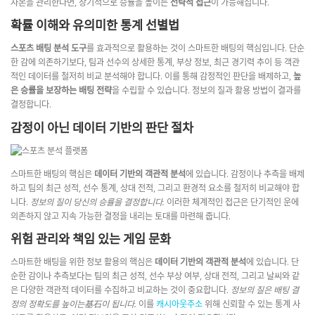
자본을 관리한다면, 장기적으로 승률을 높이는
전략적 접근
이 가능해집니다.
확률 이해와 유의미한 통계 선별법
스포츠 배팅 분석 도구
를 효과적으로 활용하는 것이 스마트한 배팅의 핵심입니다. 단순
한 감에 의존하기보다, 팀과 선수의 상세한 통계, 부상 정보, 최근 경기력 추이 등 객관
적인 데이터를 철저히 비교 분석해야 합니다. 이를 통해 감정적인 판단을 배제하고,
높
은 승률을 보장하는 배팅 전략
을 수립할 수 있습니다. 정보의 질과 활용 방법이 결과를
결정합니다.
감정이 아닌 데이터 기반의 판단 절차
스마트한 배팅의 핵심은
데이터 기반의 객관적 분석
에 있습니다. 감정이나 추측을 배제
하고 팀의 최근 성적, 선수 통계, 상대 전적, 그리고 환경적 요소를 철저히 비교해야 합
니다.
정보의 질이 당신의 승률을 결정합니다.
이러한 체계적인 접근은 단기적인 운에
의존하지 않고 지속 가능한 결정을 내리는 토대를 마련해 줍니다.
위험 관리와 책임 있는 게임 문화
스마트한 배팅을 위한 정보 활용의 핵심은
데이터 기반의 객관적 분석
에 있습니다. 단
순한 감이나 추측보다는 팀의 최근 성적, 선수 부상 여부, 상대 전적, 그리고 날씨와 같
은 다양한 객관적 데이터를 수집하고 비교하는 것이 중요합니다.
정보의 질은 배팅 결
정의 정확도를 높이는基石이 됩니다.
이를
캐시아웃주소
위해 신뢰할 수 있는 통계 사