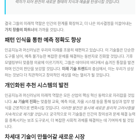
력자가 되어 완전히 새로운 형태의 지식과 예술을 탄생시킬 것입니다.
결국 그들의 미래적 역할은 인간의 한계를 확장하고, 더 나은 의사결정을 이끌어내는
가치 창출의 파트너
에 가까울 것입니다.
패턴 인식을 통한 예측 정확도 향상
인공지능과 머신러닝은 우리의 미래를 조용히 재편하고 있습니다. 이 기술들은 단순한
도구를 넘어, 예측 불가능한 복잡한 문제를 해결하는 동반자로 진화할 것입니다. 기후
모델링부터 맞춤형 의료에 이르기까지, 그들은 데이터의 바다에서 숨겨진 통찰을 발견
하며 인간의 판단을 보강할 것입니다.
미래 기술 트렌드
의 중심에서, 이는 우리가 상상
하는 것보다 더 직관적이고 창의적인 세상을 여는 열쇠가 될 것입니다.
개인화된 추천 시스템의 발전
인공지능과 머신러닝의 미래적 역할은 모든 산업의 핵심 혁신 동력으로 자리잡을 것입
니다.
AI 기술의 진화
는 맞춤형 교육, 예측 의료, 자율 시스템 등을 통해 일상과 업무 방
식을 근본적으로 변화시킬 것입니다.
이러한 발전은 동시에 새로운 윤리적 고려사항을
지속적으로 제기할 것입니다.
궁극적으로 이 기술들은 인간의 창의성과 문제 해결 능력
을 증폭시키는 보조 도구로서, 더 복잡한 사회적 과제를 해결하는 데 기여하게 될 것입
니다.
차세대 기술이 만들어갈 새로운 시장