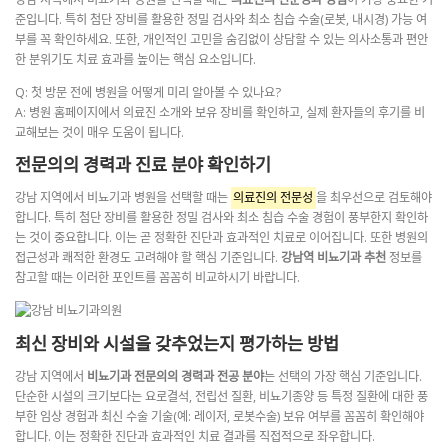
준입니다. 특히 첨단 장비를 활용한 정밀 검사와 최소 침습 수술(로봇, 내시경) 가능 여
부를 꼭 확인하세요. 또한, 개인적인 고민을 숨김없이 상담할 수 있는 의사소통과 편안
한 분위기도 치료 효과를 높이는 핵심 요소입니다.
Q: 첫 방문 전에 병원을 어떻게 미리 알아볼 수 있나요?
A: 병원 홈페이지에서 의료진 소개와 보유 장비를 확인하고, 실제 환자들의 후기를 비
교해보는 것이 매우 도움이 됩니다.
전문의의 경력과 진료 분야 확인하기
강남 지역에서 비뇨기과 병원을 선택할 때는
의료진의 전문성
을 최우선으로 검토해야
합니다. 특히 첨단 장비를 활용한 정밀 검사와 최소 침습 수술 경험이 풍부한지 확인하
는 것이 중요합니다. 이는 곧 정확한 진단과 효과적인 치료로 이어집니다. 또한 병원의
접근성과 쾌적한 환경도 고려해야 할 핵심 기준입니다.
강남역 비뇨기과 추천
정보를
참고할 때는 이러한 포인트를 꼼꼼히 비교하시기 바랍니다.
최신 장비와 시설을 갖추었는지 평가하는 방법
강남 지역에서
비뇨기과 전문의의 경력과 전공 분야
는 선택의 가장 핵심 기준입니다.
단순한 시설의 크기보다는 요로결석, 전립선 질환, 비뇨기종양 등 특정 질환에 대한 풍
부한 임상 경험과 최신 수술 기술(예: 레이저, 로봇수술) 보유 여부를 꼼꼼히 확인해야
합니다. 이는 정확한 진단과 효과적인 치료 결과를 직접적으로 좌우합니다.