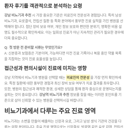
환자 후기를 객관적으로 분석하는 요령
강남 비뇨기과 추천
시 가장 중요한 기준은 의료진의 전문성과 경험입니다. 특히 남성
비뇨기과, 요로결석, 전립선 질환 등 특화 분야에서 풍부한 진료 실적을 가진 병원을 선
택해야 합니다. 첨단 장비 보유 여부, 개인 정보 보호와 편안한 분위기, 명확한 비용 설
명도 필수적으로 확인하세요. 이는 일회성 진료가 아닌 지속적인 관리가 필요한 경우에
더욱 중요합니다.
Q: 첫 방문 전 준비할 서류는 무엇인가요?
A: 신분증과 보험증은 기본이며, 가능하다면 이전 진료 기록이나 복용 중인 약물 목록
을 지참하는 것이 진료 효율성을 높입니다.
접근성과 편의시설이 진료에 미치는 영향
강남 지역에서 비뇨기과 병원을 선택할 때는
의료진의 전문성
을 가장 먼저 확인하세
요. 특정 질환에 대한 풍부한 경험과 최신 장비 보유 여부가 치료 결과를 좌우합니다.
또한, 병원의 접근성과 쾌적한 환경, 상세한 상담을 통해 환자 중심으로 운영되는지를
살피는 것이 중요합니다.
강남역 비뇨기과 추천
정보를 찾을 때는 이러한 포인트를 기
준으로 삼아 신뢰할 수 있는 병원을 선택하시길 바랍니다.
비뇨기과에서 다루는 주요 진료 영역
비뇨기과는 소변을 만들어 배출하는 신장과 요로, 그리고 남성 생식 기관의 건강을 다
루는 의학 분야입니다. 주요 진료 영역으로는 신장결석, 방광염 같은 요로 감염, 전립선