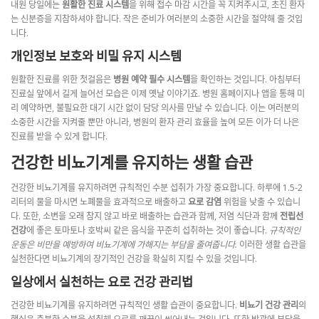
내원 당일에는
원활한 진료 시스템
을 위해 접수 마감 시간을 꼭 지켜주시고, 초진 환자
는 신분증을 지참하셔야 합니다. 작은 준비가 여러분의 소중한 시간을 절약해 줄 것입
니다.
개인정보 보호와 비밀 유지 시스템
원활한 진료를 위한 첫걸음은
병원 예약 필수 시스템
을 확인하는 것입니다. 아침부터
진료실 앞에서 길게 늘어선 모습은 이제 옛날 이야기죠. 병원 홈페이지나 앱을 통해 미
리 예약하면, 불필요한 대기 시간 없이 담당 의사를 만날 수 있습니다. 이는 여러분의
소중한 시간을 지켜줄 뿐만 아니라, 병원의 환자 관리 효율을 높여 모든 이가 더 나은
진료를 받을 수 있게 합니다.
건강한 비뇨기계를 유지하는 생활 습관
건강한 비뇨기계를 유지하려면 규칙적인 수분 섭취가 가장 중요합니다. 하루에 1.5-2
리터의 물을 마시면 노폐물을 효과적으로 배출하고
요로 감염
위험을 낮출 수 있습니
다. 또한, 소변을 오래 참지 않고 바로 배출하는 습관과 함께, 저염 식단과 함께
전립선
건강
에 좋은 토마토나 호박씨 같은 음식을 꾸준히 섭취하는 것이 좋습니다.
규칙적인
운동은 비만을 예방하여 비뇨기계에 가해지는 부담을 줄여줍니다.
이러한 생활 습관을
실천한다면 비뇨기계의 장기적인 건강을 확실히 지킬 수 있을 것입니다.
일상에서 실천하는 요로 건강 관리법
건강한 비뇨기계를 유지하려면 규칙적인 생활 습관이 중요합니다.
비뇨기 건강 관리
의