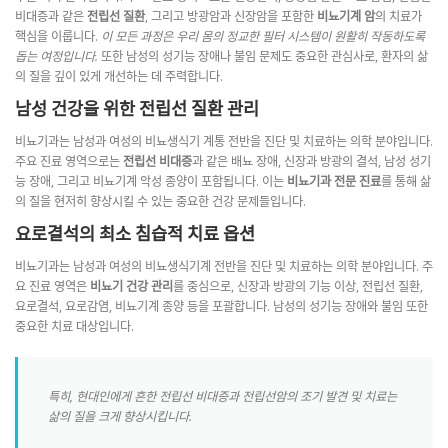
비대증과 같은
전립선 질환
, 그리고 방광암과 신장암을 포함한
비뇨기계 암
의 치료가
핵심을 이룹니다.
이 모든 과정은 우리 몸의 정교한 필터 시스템이 원활히 작동하도록
돕는 여정입니다.
또한 남성의 성기능 장애나 불임 문제도 중요한 관심사로, 환자의 삶
의 질을 깊이 있게 개선하는 데 주력합니다.
남성 건강을 위한 전립선 질환 관리
비뇨기과는 남성과 여성의 비뇨생식기 계통 전반을 진단 및 치료하는 의학 분야입니다.
주요 진료 영역으로는
전립선 비대증
과 같은 배뇨 장애, 신장과 방광의 결석, 남성 성기
능 장애, 그리고 비뇨기계 악성 종양이 포함됩니다. 이는
비뇨기과 전문 진료
를 통해 삶
의 질을 현저히 향상시킬 수 있는 중요한 건강 문제들입니다.
요로결석의 최소 침습적 치료 옵션
비뇨기과는 남성과 여성의 비뇨생식기계 전반을 진단 및 치료하는 의학 분야입니다. 주
요 진료 영역은
비뇨기 건강 관리
를 중심으로, 신장과 방광의 기능 이상, 전립선 질환,
요로결석, 요로감염, 비뇨기계 종양 등을 포괄합니다. 남성의 성기능 장애와 불임 또한
중요한 치료 대상입니다.
특히, 현대인에게 흔한 전립선 비대증과 전립선암의 조기 발견 및 치료는
삶의 질을 크게 향상시킵니다.