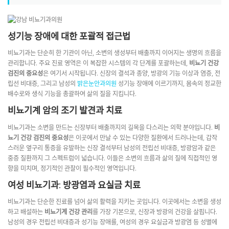
성기능 장애에 대한 포괄적 접근법
비뇨기과는 단순히 한 기관이 아닌, 소변의 생성부터 배출까지 이어지는 생명의 흐름을
관리합니다. 주요 진료 영역은 이 복잡한 시스템의 각 단계를 포괄하는데,
비뇨기 건강
검진의 중요성
은 여기서 시작됩니다. 신장의 결석과 종양, 방광의 기능 이상과 염증, 전
립선 비대증, 그리고 남성의
밝은눈안과의원
성기능 장애에 이르기까지, 몸속의 정교한
배수로와 생식 기능을 총괄하여 삶의 질을 지킵니다.
비뇨기계 암의 조기 발견과 치료
비뇨기과는 소변을 만드는 신장부터 배출까지의 길목을 다스리는 의학 분야입니다.
비
뇨기 건강 검진의 중요성
은 이곳에서 만날 수 있는 다양한 질환에서 드러나는데, 갑작
스러운 옆구리 통증을 유발하는 신장 결석부터 남성의 전립선 비대증, 방광암과 같은
중증 질환까지 그 스펙트럼이 넓습니다. 이들은 소변의 흐름과 삶의 질에 직접적인 영
향을 미치며, 정기적인 관찰이 필수적인 영역입니다.
여성 비뇨기과: 방광염과 요실금 치료
비뇨기과는 단순한 진료를 넘어 삶의 활력을 지키는 곳입니다. 이곳에서는 소변을 생성
하고 배설하는
비뇨기계 건강 관리
를 가장 기본으로, 신장과 방광의 건강을 살핍니다.
남성의 경우 전립선 비대증과 성기능 장애를, 여성의 경우 요실금과 방광염 등 성별에