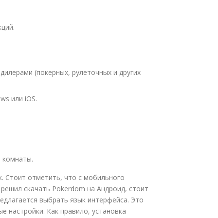
ций.
.
 дилерами (покерных, рулеточных и других
ws или iOS.
 комнаты.
. Стоит отметить, что с мобильного
 решил скачать Pokerdom на Андроид, стоит
едлагается выбрать язык интерфейса. Это
е настройки. Как правило, установка