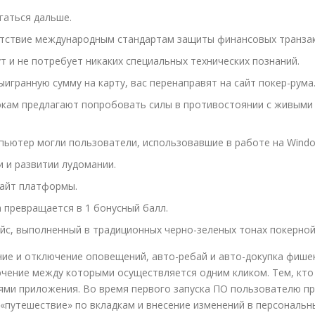
гаться дальше.
тствие международным стандартам защиты финансовых транзак
т и не потребует никаких специальных технических познаний.
игранную сумму на карту, вас перенаправят на сайт покер-рума
грокам предлагают попробовать силы в противостоянии с живыми
пьютер могли пользователи, использовавшие в работе на Windo
и и развитии лудомании.
айт платформы.
 превращается в 1 бонусный балл.
с, выполненный в традиционных черно-зеленых тонах покерной
ие и отключение оповещений, авто-ребай и авто-докупка фишек
ючение между которыми осуществляется одним кликом. Тем, кто
ми приложения. Во время первого запуска ПО пользователю пр
путешествие» по вкладкам и внесение изменений в персональны