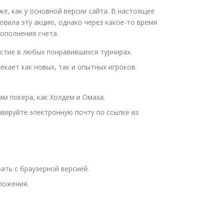
е, как у основной версии сайта. В настоящее
овила эту акцию, однако через какое-то время
ополнения счета.
астие в любых понравившихся турнирах.
кает как новых, так и опытных игроков.
м покера, как Холдем и Омаха.
вируйте электронную почту по ссылке из
ать с браузерной версией.
ложения.