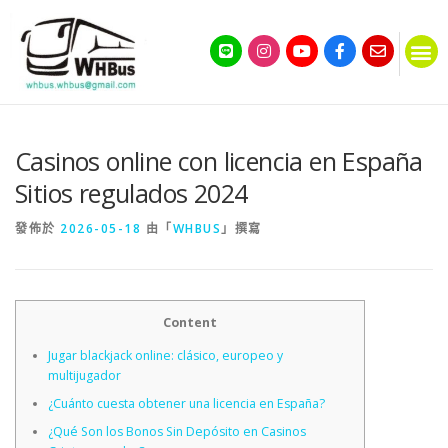
Casinos online con licencia en España
Sitios regulados 2024
發佈於
2026-05-18
由「
WHBUS
」撰寫
Content
Jugar blackjack online: clásico, europeo y
multijugador
¿Cuánto cuesta obtener una licencia en España?
¿Qué Son los Bonos Sin Depósito en Casinos