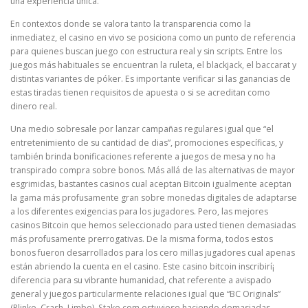
una experiencia única.
En contextos donde se valora tanto la transparencia como la
inmediatez, el casino en vivo se posiciona como un punto de referencia
para quienes buscan juego con estructura real y sin scripts. Entre los
juegos más habituales se encuentran la ruleta, el blackjack, el baccarat y
distintas variantes de póker. Es importante verificar si las ganancias de
estas tiradas tienen requisitos de apuesta o si se acreditan como
dinero real.
Una medio sobresale por lanzar campañas regulares igual que “el
entretenimiento de su cantidad de dias”, promociones específicas, y
también brinda bonificaciones referente a juegos de mesa y no ha
transpirado compra sobre bonos. Más allá de las alternativas de mayor
esgrimidas, bastantes casinos cual aceptan Bitcoin igualmente aceptan
la gama más profusamente gran sobre monedas digitales de adaptarse
a los diferentes exigencias para los jugadores. Pero, las mejores
casinos Bitcoin que hemos seleccionado para usted tienen demasiadas
más profusamente prerrogativas. De la misma forma, todos estos
bonos fueron desarrollados para los cero millas jugadores cual apenas
están abriendo la cuenta en el casino. Este casino bitcoin inscribirí¡
diferencia para su vibrante humanidad, chat referente a avispado
general y juegos particularmente relaciones igual que “BC Originals”
(Plinko, Crash, Limbo). Stake.com estuviese haciendo demasiadas