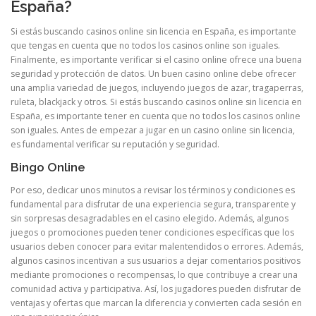
España?
Si estás buscando casinos online sin licencia en España, es importante
que tengas en cuenta que no todos los casinos online son iguales.
Finalmente, es importante verificar si el casino online ofrece una buena
seguridad y protección de datos. Un buen casino online debe ofrecer
una amplia variedad de juegos, incluyendo juegos de azar, tragaperras,
ruleta, blackjack y otros. Si estás buscando casinos online sin licencia en
España, es importante tener en cuenta que no todos los casinos online
son iguales. Antes de empezar a jugar en un casino online sin licencia,
es fundamental verificar su reputación y seguridad.
Bingo Online
Por eso, dedicar unos minutos a revisar los términos y condiciones es
fundamental para disfrutar de una experiencia segura, transparente y
sin sorpresas desagradables en el casino elegido. Además, algunos
juegos o promociones pueden tener condiciones específicas que los
usuarios deben conocer para evitar malentendidos o errores. Además,
algunos casinos incentivan a sus usuarios a dejar comentarios positivos
mediante promociones o recompensas, lo que contribuye a crear una
comunidad activa y participativa. Así, los jugadores pueden disfrutar de
ventajas y ofertas que marcan la diferencia y convierten cada sesión en