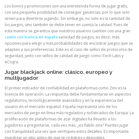
Los bonos y promociones son una entretenida forma de jugar gratis,
con una pequeña posibilidad de conseguir ganancias, por lo que solo
sirven para divertirse jugando. Sin embargo, no solo es la cantidad de
los juegos, sino también se debe tener en cuenta la calidad. Pues de
esta manera se garantiza que nuestros usuarios cuenten con una gran
casino con licencia en españa
variedad de juegos, es decir, más
opciones para elegir y más probabilidades de encontrar juegos que se
adapten a sus preferencias. Este es el caso de sellos de protocolos de
seguridad, junto con sellos de calidad de juego como iTech Labs y
eCogra.
Jugar blackjack online: clásico, europeo y
multijugador
El primer indicador de confiabilidad en plataformas como Zinx es la
licencia de operación. La respuesta debe fundamentarse en aspectos
regulatorios, tecnológicamente avanzados y en la experiencia del
usuario en el mercado español. España representa uno de los
mercados de juego en línea más regulados y sofisticados de Europa. La
proliferación de plataformas de azar digitales ha llevado a los
jugadores a preguntarse, cada vez más, ¿es fiable zinx? Puedes jugar
con tranquilidad una vez que verifiques estos detalles. Es importante
investigar un sitio antes de que te registres y deposites.