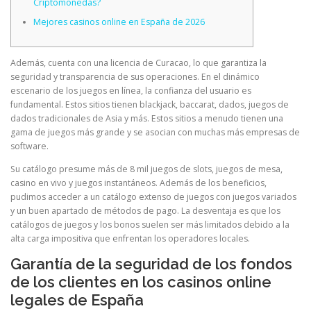
Criptomonedas?
Mejores casinos online en España de 2026
Además, cuenta con una licencia de Curacao, lo que garantiza la
seguridad y transparencia de sus operaciones. En el dinámico
escenario de los juegos en línea, la confianza del usuario es
fundamental. Estos sitios tienen blackjack, baccarat, dados, juegos de
dados tradicionales de Asia y más. Estos sitios a menudo tienen una
gama de juegos más grande y se asocian con muchas más empresas de
software.
Su catálogo presume más de 8 mil juegos de slots, juegos de mesa,
casino en vivo y juegos instantáneos. Además de los beneficios,
pudimos acceder a un catálogo extenso de juegos con juegos variados
y un buen apartado de métodos de pago. La desventaja es que los
catálogos de juegos y los bonos suelen ser más limitados debido a la
alta carga impositiva que enfrentan los operadores locales.
Garantía de la seguridad de los fondos
de los clientes en los casinos online
legales de España